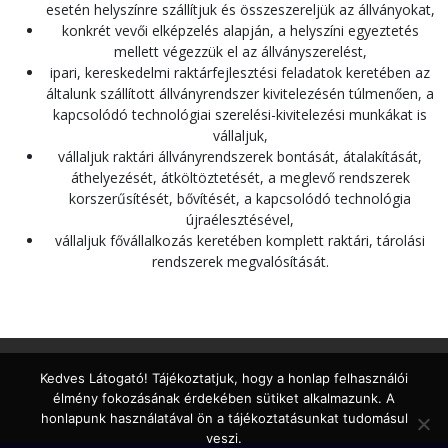
esetén helyszínre szállítjuk és összeszereljük az állványokat,
konkrét vevői elképzelés alapján, a helyszíni egyeztetés
mellett végezzük el az állványszerelést,
ipari, kereskedelmi raktárfejlesztési feladatok keretében az
általunk szállított állványrendszer kivitelezésén túlmenően, a
kapcsolódó technológiai szerelési-kivitelezési munkákat is
vállaljuk,
vállaljuk raktári állványrendszerek bontását, átalakítását,
áthelyezését, átköltöztetését, a meglevő rendszerek
korszerűsítését, bővítését, a kapcsolódó technológia
újraélesztésével,
vállaljuk fővállalkozás keretében komplett raktári, tárolási
rendszerek megvalósítását.
Kedves Látogató! Tájékoztatjuk, hogy a honlap felhasználói
élmény fokozásának érdekében sütiket alkalmazunk. A
honlapunk használatával ön a tájékoztatásunkat tudomásul
veszi.