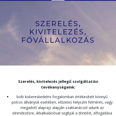
Button
SZERELÉS,
KIVITELEZÉS,
FŐVÁLLALKOZÁS
Szerelés, kivitelezés jellegű szolgáltatási
tevékenységeink:
bolti kiskereskedelmi forgalomban értékesített könnyű
polcos állványok esetében, előzetes helyszíni felmérés, vagy
megadott alaprajz alapján szaktanácsot adunk az
elrendezésre, árkalkulációval segítjük a döntést, elfogadása