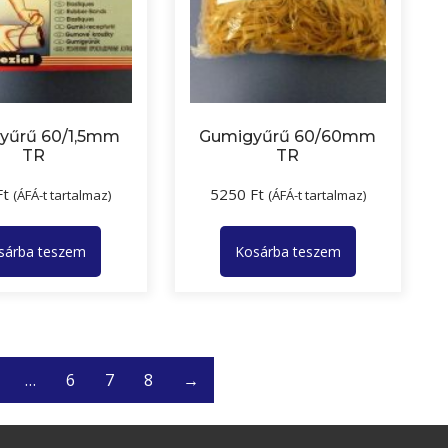
yűrű 60/1,5mm
Gumigyűrű 60/60mm
TR
TR
Ft
5250
Ft
(ÁFÁ-t tartalmaz)
(ÁFÁ-t tartalmaz)
sárba teszem
Kosárba teszem
…
6
7
8
→