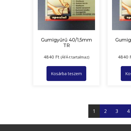
Gumigyűrű 40/1,5mm
Gumig
TR
4840
Ft
4840
(ÁFÁ-t tartalmaz)
Kosárba teszem
Ko
1
2
3
4