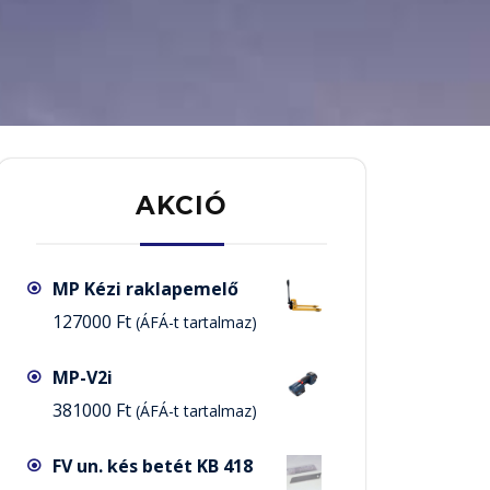
AKCIÓ
MP Kézi raklapemelő
127000
Ft
(ÁFÁ-t tartalmaz)
MP-V2i
381000
Ft
(ÁFÁ-t tartalmaz)
FV un. kés betét KB 418