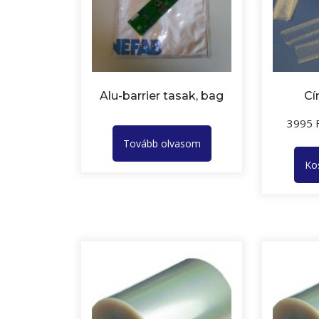
Alu-barrier tasak, bag
Cí
3995
Tovább olvasom
Ko