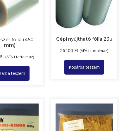
Gépi nyújtható fólia 23µ
szer fólia (450
mm)
26400
Ft
(ÁFÁ-t tartalmaz)
Ft
(ÁFÁ-t tartalmaz)
Kosárba teszem
sárba teszem