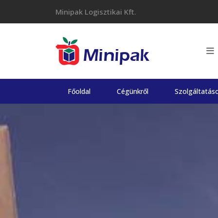
Skip
Minipak Logisztikai Kft.
to
content
Főoldal
Cégünkről
Szolgáltatás