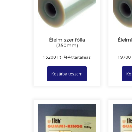
Élelmiszer fólia
Élelmi
(350mm)
15200
Ft
19700
(ÁFÁ-t tartalmaz)
Kosárba teszem
Ko