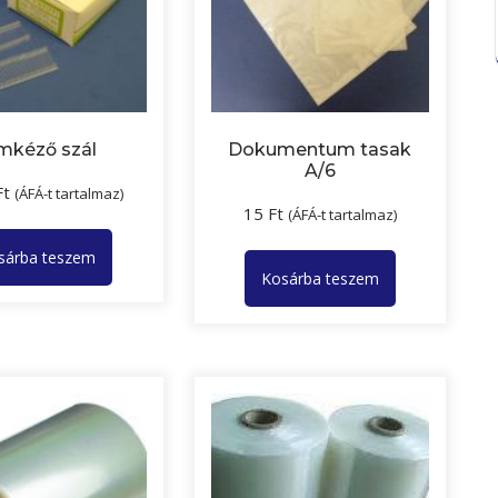
mkéző szál
Dokumentum tasak
A/6
Ft
(ÁFÁ-t tartalmaz)
15
Ft
(ÁFÁ-t tartalmaz)
sárba teszem
Kosárba teszem