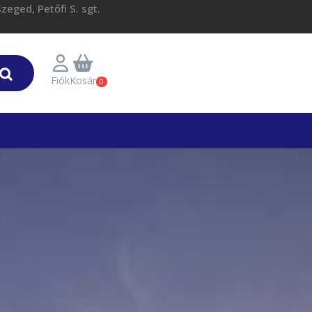
eged, Petőfi S. sgt.
Fiók
Kosár
0