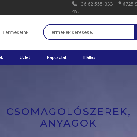
+36 62 555-333
6725 Sz
49.
Keresés a következőre:
Termékeink
ok
Üzlet
Kapcsolat
Elállás
CSOMAGOLÓSZEREK,
ANYAGOK