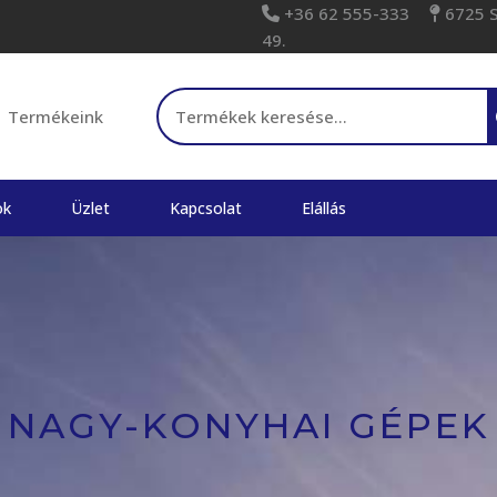
+36 62 555-333
6725 Sz
49.
Keresés a következőre:
Termékeink
ok
Üzlet
Kapcsolat
Elállás
NAGY-KONYHAI GÉPEK