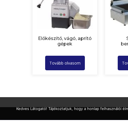
Előkészítő, vágó, aprító
gépek
be
Tovább olvasom
To
Kedves Látogató! Tájékoztatjuk, hogy a honlap felhasználói é