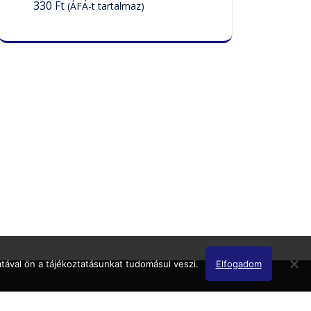
330
Ft
(ÁFÁ-t tartalmaz)
tával ön a tájékoztatásunkat tudomásul veszi.
Elfogadom
Minipak 2025 Minden jog fenntartva!