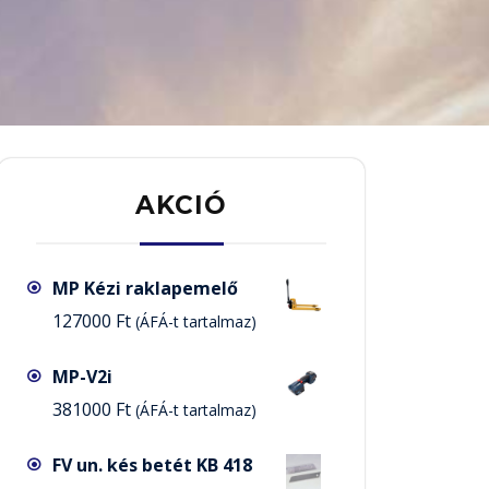
AKCIÓ
MP Kézi raklapemelő
127000
Ft
(ÁFÁ-t tartalmaz)
MP-V2i
381000
Ft
(ÁFÁ-t tartalmaz)
FV un. kés betét KB 418