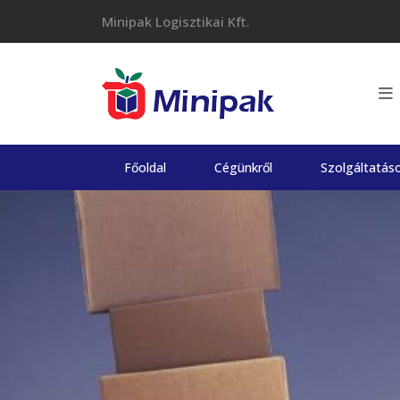
Skip
Minipak Logisztikai Kft.
to
content
Főoldal
Cégünkről
Szolgáltatás