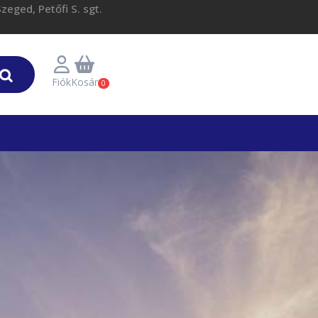
eged, Petőfi S. sgt.
Fiók
Kosár
0