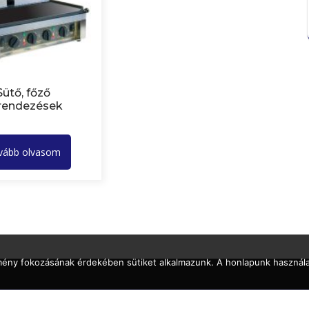
Sütő, főző
rendezések
vább olvasom
lmény fokozásának érdekében sütiket alkalmazunk. A honlapunk használa