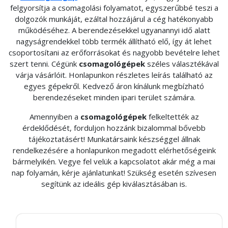
felgyorsítja a csomagolási folyamatot, egyszerűbbé teszi a
dolgozók munkáját, ezáltal hozzájárul a cég hatékonyabb
működéséhez. A berendezésekkel ugyanannyi idő alatt
nagyságrendekkel több termék állítható elő, így át lehet
csoportosítani az erőforrásokat és nagyobb bevételre lehet
szert tenni. Cégünk
csomagológépek
széles választékával
várja vásárlóit. Honlapunkon részletes leírás található az
egyes gépekről. Kedvező áron kínálunk megbízható
berendezéseket minden ipari terület számára.
Amennyiben a
csomagológépek
felkeltették az
érdeklődését, forduljon hozzánk bizalommal bővebb
tájékoztatásért! Munkatársaink készséggel állnak
rendelkezésére a honlapunkon megadott elérhetőségeink
bármelyikén. Vegye fel velük a kapcsolatot akár még a mai
nap folyamán, kérje ajánlatunkat! Szükség esetén szívesen
segítünk az ideális gép kiválasztásában is.