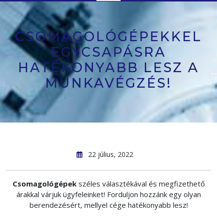
Button
CSOMAGOLÓGÉPEKKEL
EGYCSAPÁSRA
HATÉKONYABB LESZ A
MUNKAVÉGZÉS!
22 július, 2022
Csomagológépek
széles választékával és megfizethető
árakkal várjuk ügyfeleinket! Forduljon hozzánk egy olyan
berendezésért, mellyel cége hatékonyabb lesz!