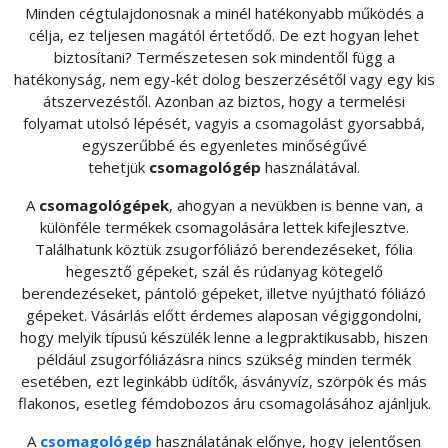
Minden cégtulajdonosnak a minél hatékonyabb működés a
célja, ez teljesen magától értetődő. De ezt hogyan lehet
biztosítani? Természetesen sok mindentől függ a
hatékonyság, nem egy-két dolog beszerzésétől vagy egy kis
átszervezéstől. Azonban az biztos, hogy a termelési
folyamat utolsó lépését, vagyis a csomagolást gyorsabbá,
egyszerűbbé és egyenletes minőségűvé
tehetjük
csomagológép
használatával.
A
csomagológépek
, ahogyan a nevükben is benne van, a
különféle termékek csomagolására lettek kifejlesztve.
Találhatunk köztük zsugorfóliázó berendezéseket, fólia
hegesztő gépeket, szál és rúdanyag kötegelő
berendezéseket, pántoló gépeket, illetve nyújtható fóliázó
gépeket. Vásárlás előtt érdemes alaposan végiggondolni,
hogy melyik típusú készülék lenne a legpraktikusabb, hiszen
például zsugorfóliázásra nincs szükség minden termék
esetében, ezt leginkább üdítők, ásványvíz, szörpök és más
flakonos, esetleg fémdobozos áru csomagolásához ajánljuk.
A
csomagológép
használatának előnye, hogy jelentősen