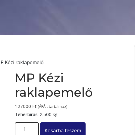
P Kézi raklapemelő
MP Kézi
raklapemelő
127000
Ft
(ÁFÁ-t tartalmaz)
Teherbírás: 2.500 kg
MP Kézi raklapemelő mennyiség
Kosárba teszem