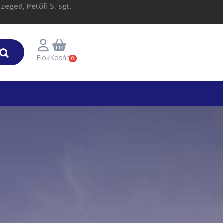
eged, Petőfi S. sgt.
Fiók
Kosár
0