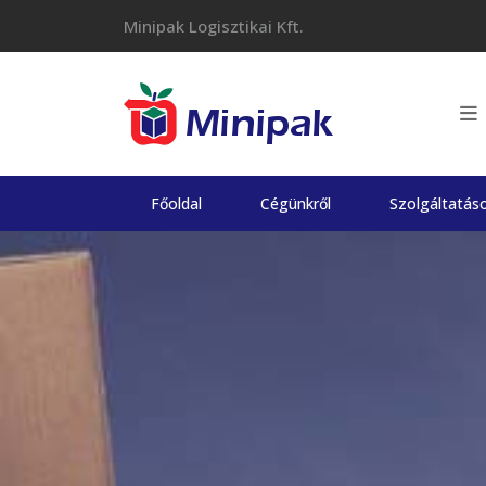
Skip
Minipak Logisztikai Kft.
to
content
Főoldal
Cégünkről
Szolgáltatás