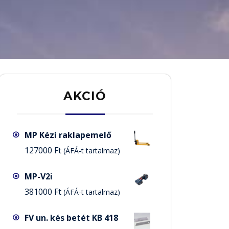
AKCIÓ
MP Kézi raklapemelő
127000
Ft
(ÁFÁ-t tartalmaz)
MP-V2i
381000
Ft
(ÁFÁ-t tartalmaz)
FV un. kés betét KB 418