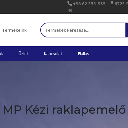
+36 62 555-333
6725 Sz
49.
Keresés a következőre:
Termékeink
ok
Üzlet
Kapcsolat
Elállás
MP Kézi raklapemelő