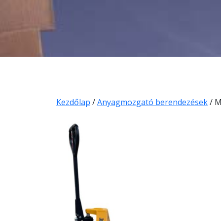
Kezdőlap
/
Anyagmozgató berendezések
/ M