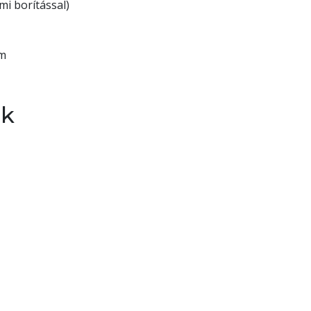
i borítással)
mm
ek