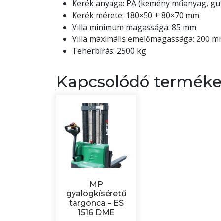
Kerék anyaga: PA (kemény műanyag, gum
Kerék mérete: 180×50 + 80×70 mm
Villa minimum magassága: 85 mm
Villa maximális emelőmagassága: 200 
Teherbírás: 2500 kg
Kapcsolódó termék
MP
gyalogkíséretű
targonca – ES
1516 DME