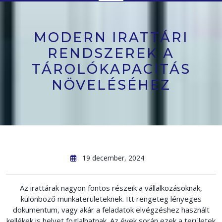
Button
MODERN IRATTÁRI
RENDSZEREK A
TÁROLÓKAPACITÁS
NÖVELÉSÉHEZ
19 december, 2024
Az irattárak nagyon fontos részeik a vállalkozásoknak,
különböző munkaterületeknek. Itt rengeteg lényeges
dokumentum, vagy akár a feladatok elvégzéshez használt
kellékek is helyet foglalhatnak. Az évek során ezek a területek