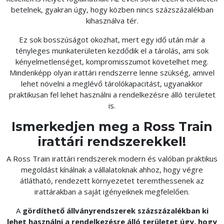
betelnek, gyakran úgy, hogy közben nincs százszázalékban
kihasználva tér.
Ez sok bosszúságot okozhat, mert egy idő után már a
tényleges munkaterületen kezdődik el a tárolás, ami sok
kényelmetlenséget, kompromisszumot követelhet meg.
Mindenképp olyan irattári rendszerre lenne szükség, amivel
lehet növelni a meglévő tárolókapacitást, ugyanakkor
praktikusan fel lehet használni a rendelkezésre álló területet
is.
Ismerkedjen meg a Ross Train
irattári rendszerekkel!
A Ross Train irattári rendszerek modern és valóban praktikus
megoldást kínálnak a vállalatoknak ahhoz, hogy végre
átlátható, rendezett környezetet teremthessenek az
irattárakban a saját igényeiknek megfelelően.
A
gördíthető állványrendszerek százszázalékban ki
lehet használni a rendelkezésre álló területet úgy, hogy