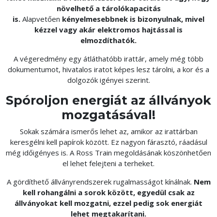
növelhető a tárolókapacitás
is.
Alapvetően
kényelmesebbnek is bizonyulnak, mivel
kézzel vagy akár elektromos hajtással is
elmozdíthatók.
A végeredmény egy átláthatóbb irattár, amely még több
dokumentumot, hivatalos iratot képes lesz tárolni, a kor és a
dolgozók igényei szerint.
Spóroljon energiát az állványok
mozgatásával!
Sokak számára ismerős lehet az, amikor az irattárban
keresgélni kell papírok között. Ez nagyon fárasztó, ráadásul
még időigényes is. A Ross Train megoldásának köszönhetően
el lehet felejteni a terheket.
A gördíthető állványrendszerek rugalmasságot kínálnak.
Nem
kell rohangálni a sorok között, egyedül csak az
állványokat kell mozgatni, ezzel pedig sok energiát
lehet megtakarítani.