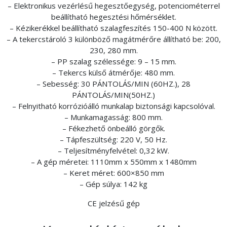
– Elektronikus vezérlésű hegesztőegység, potenciométerrel
beállítható hegesztési hőmérséklet.
– Kézikerékkel beállítható szalagfeszítés 150-400 N között.
– A tekercstároló 3 különböző magátmérőre állítható be: 200,
230, 280 mm.
– PP szalag szélessége: 9 – 15 mm.
– Tekercs külső átmérője: 480 mm.
– Sebesség: 30 PÁNTOLÁS/MIN (60HZ.), 28
PÁNTOLÁS/MIN(50HZ.)
– Felnyitható korrózióálló munkalap biztonsági kapcsolóval.
– Munkamagasság: 800 mm.
– Fékezhető önbeálló görgők.
– Tápfeszültség: 220 V, 50 Hz.
– Teljesítményfelvétel: 0,32 kW.
– A gép méretei: 1110mm x 550mm x 1480mm
– Keret méret: 600×850 mm
– Gép súlya: 142 kg
CE jelzésű gép