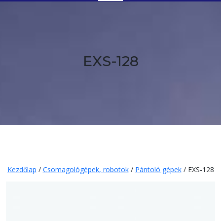
Button
EXS-128
Kezdőlap
/
Csomagológépek, robotok
/
Pántoló gépek
/ EXS-128