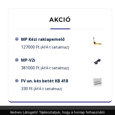
AKCIÓ
MP Kézi raklapemelő
127000
Ft
(ÁFÁ-t tartalmaz)
MP-V2i
381000
Ft
(ÁFÁ-t tartalmaz)
FV un. kés betét KB 418
330
Ft
(ÁFÁ-t tartalmaz)
Kedves Látogató! Tájékoztatjuk, hogy a honlap felhasználói