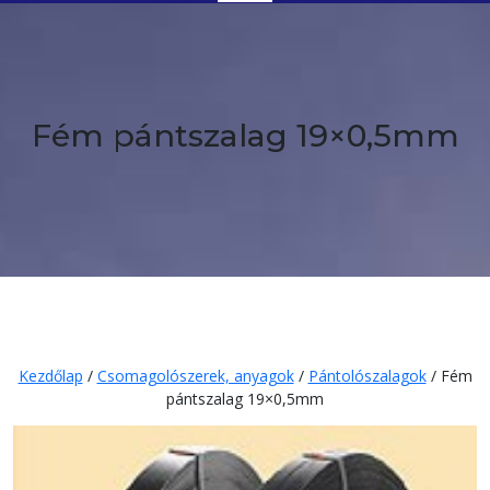
Button
Fém pántszalag 19×0,5mm
Kezdőlap
/
Csomagolószerek, anyagok
/
Pántolószalagok
/ Fém
pántszalag 19×0,5mm