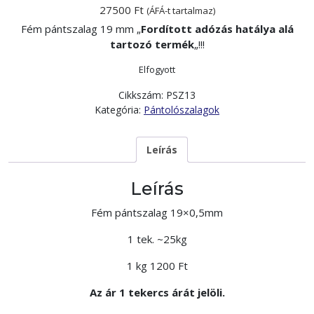
27500
Ft
(ÁFÁ-t tartalmaz)
Fém pántszalag 19 mm „
Fordított adózás hatálya alá
tartozó termék
„!!!
Elfogyott
Cikkszám:
PSZ13
Kategória:
Pántolószalagok
Leírás
Leírás
Fém pántszalag 19×0,5mm
1 tek. ~25kg
1 kg 1200 Ft
Az ár 1 tekercs árát jelöli.