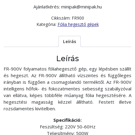
Ajánlatkérés: minipak@minipak.hu
Cikkszám:
FR900
Kategória:
Fólia hegesztő gépek
Leírás
Leírás
FR-900V folyamatos fóliahegesztő gép, egy lépésben szállít
és hegeszt. Az FR-900V állítható vízszintes és függőleges
irányban is függően a csomagolandó terméktől. Az FR-900V
intelligens hőfok- és fokozatmentes sebesség szabályzóval
van ellátva, képes többféle műanyag fólia hegesztésére. A
hegesztési magasság kézzel állítható. Festett illetve
rozsdamentes kivitelben.
Specifikáció:
Feszültség: 220V 50-60Hz
Teljesítmény: 500W