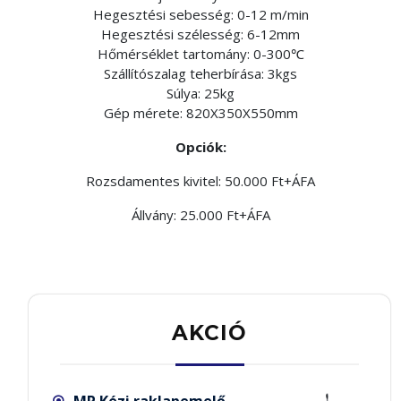
Hegesztési sebesség: 0-12 m/min
Hegesztési szélesség: 6-12mm
Hőmérséklet tartomány: 0-300℃
Szállítószalag teherbírása: 3kgs
Súlya: 25kg
Gép mérete: 820X350X550mm
Opciók:
Rozsdamentes kivitel: 50.000 Ft+ÁFA
Állvány: 25.000 Ft+ÁFA
AKCIÓ
MP Kézi raklapemelő