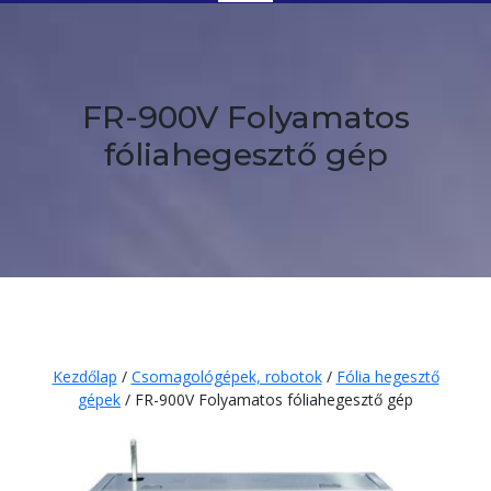
Button
FR-900V Folyamatos
fóliahegesztő gép
Kezdőlap
/
Csomagológépek, robotok
/
Fólia hegesztő
gépek
/ FR-900V Folyamatos fóliahegesztő gép