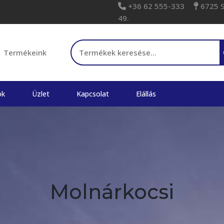
+36 62 555-333
6725 Sz
49.
Keresés a következőre:
Termékeink
ok
Üzlet
Kapcsolat
Elállás
Molnárkocsi