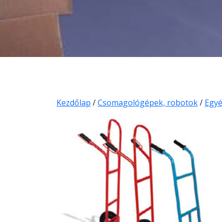
Kezdőlap
/
Csomagológépek, robotok
/
Egy