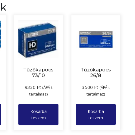
ek
Tűzőkapocs
Tűzőkapocs
73/10
26/8
9330
Ft
3500
Ft
(ÁFÁ-t
(ÁFÁ-t
tartalmaz)
tartalmaz)
Kosárba
Kosárba
teszem
teszem