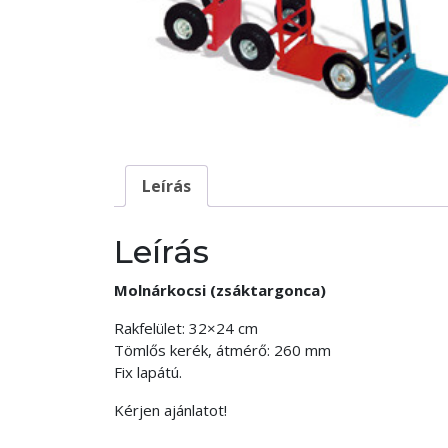
Leírás
Leírás
Molnárkocsi (zsáktargonca)
Rakfelület: 32×24 cm
Tömlős kerék, átmérő: 260 mm
Fix lapátú.
Kérjen ajánlatot!