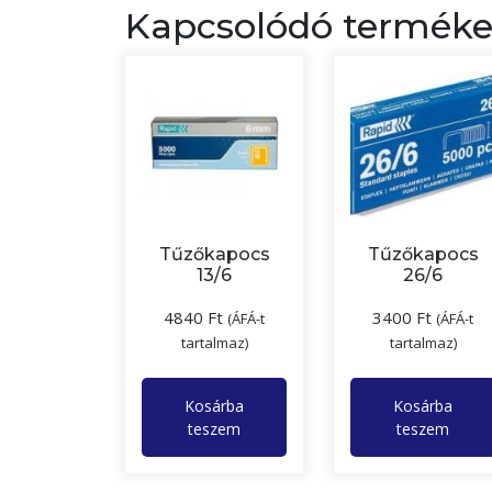
Kapcsolódó termék
Tűzőkapocs
Tűzőkapocs
13/6
26/6
4840
Ft
3400
Ft
(ÁFÁ-t
(ÁFÁ-t
tartalmaz)
tartalmaz)
Kosárba
Kosárba
teszem
teszem