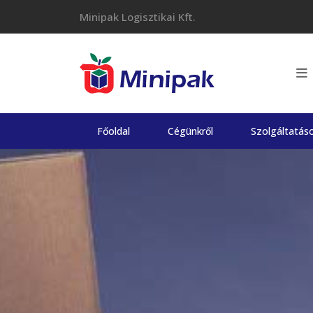
Skip
Minipak Logisztikai Kft.
to
content
Főoldal
Cégünkről
Szolgáltatás