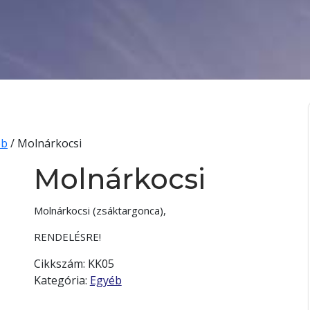
éb
/ Molnárkocsi
Molnárkocsi
Molnárkocsi (zsáktargonca),
RENDELÉSRE!
Cikkszám:
KK05
Kategória:
Egyéb