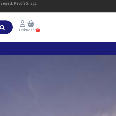
eged, Petőfi S. sgt.
Fiók
Kosár
0