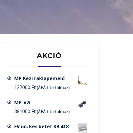
AKCIÓ
MP Kézi raklapemelő
127000
Ft
(ÁFÁ-t tartalmaz)
MP-V2i
381000
Ft
(ÁFÁ-t tartalmaz)
FV un. kés betét KB 418