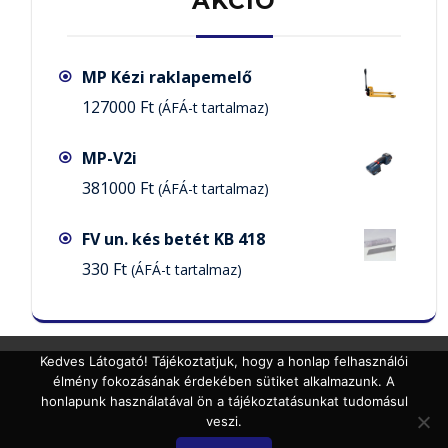
AKCIÓ
MP Kézi raklapemelő
127000
Ft
(ÁFÁ-t tartalmaz)
MP-V2i
381000
Ft
(ÁFÁ-t tartalmaz)
FV un. kés betét KB 418
330
Ft
(ÁFÁ-t tartalmaz)
Kedves Látogató! Tájékoztatjuk, hogy a honlap felhasználói
élmény fokozásának érdekében sütiket alkalmazunk. A
honlapunk használatával ön a tájékoztatásunkat tudomásul
veszi.