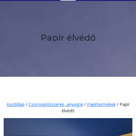
Button
Papír élvédő
Kezdőlap
/
Csomagolószerek, anyagok
/
Papírtermékek
/ Papír
élvédő