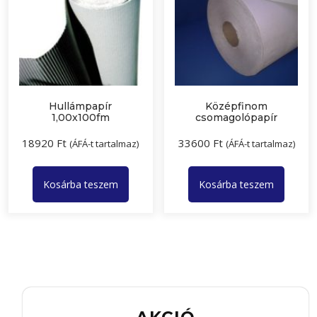
Hullámpapír
Középfinom
1,00x100fm
csomagolópapír
18920
Ft
33600
Ft
(ÁFÁ-t tartalmaz)
(ÁFÁ-t tartalmaz)
Kosárba teszem
Kosárba teszem