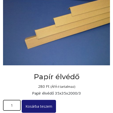
Papír élvédő
280
Ft
(ÁFÁ-t tartalmaz)
Papír élvédő 35x35x2000/3
Papír élvédő mennyiség
Kosárba teszem