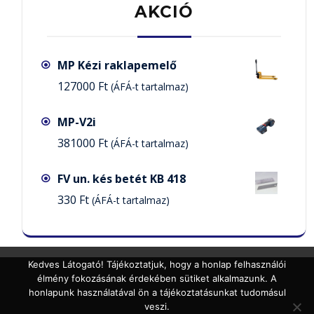
AKCIÓ
MP Kézi raklapemelő
127000
Ft
(ÁFÁ-t tartalmaz)
MP-V2i
381000
Ft
(ÁFÁ-t tartalmaz)
FV un. kés betét KB 418
330
Ft
(ÁFÁ-t tartalmaz)
Kedves Látogató! Tájékoztatjuk, hogy a honlap felhasználói
élmény fokozásának érdekében sütiket alkalmazunk. A
honlapunk használatával ön a tájékoztatásunkat tudomásul
veszi.