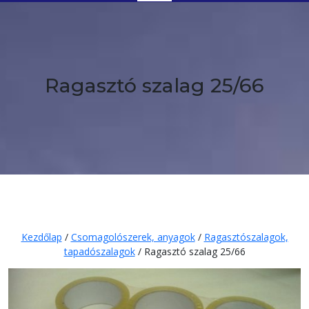
Button
Ragasztó szalag 25/66
Kezdőlap
/
Csomagolószerek, anyagok
/
Ragasztószalagok,
tapadószalagok
/ Ragasztó szalag 25/66