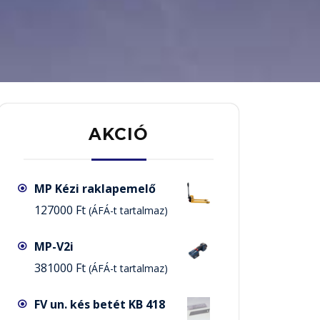
AKCIÓ
MP Kézi raklapemelő
127000
Ft
(ÁFÁ-t tartalmaz)
MP-V2i
381000
Ft
(ÁFÁ-t tartalmaz)
FV un. kés betét KB 418