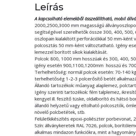
Leírás
A kapcsolható elemekből összeállítható, mobil állv
2000,2500,3000 mm magasságú állványoszlopok,
segítségével szerelhetők össze 300, 400, 500,
oszlopain kialakított perforációkkal 50 mm-ként
polcosztás 50 mm-ként változtatható. Igény eset
lemezzel borított síkok kialakítását.
Polcok: 800, 1000 mm hosszúak és 300, 400, 5
igény esetén 900,1100,1200mm hosszú és 700m
Terhelhetőség: normál polcok esetén: 70-140 kg
terhelhetőség 1-2-3 polcerősítő betét alkalmaz
Állandó tartozékok: műanyag alaplemez, polctar
Igény szerinti tartozékok: fém talplemez, ikresí
kengyel ill. feszítő tüske, oldalborító és hátsó b
állandó helyzetű vagy eltolható polcosztók, öml
növelő polcbetétek, stb.
Felületkikészítés epoxi-poliészter porbevonat, 
Szín: állványkeretek RAL 7026, polcok, borítól
alkalmas mindazon funkciókra, mint a hagyományo