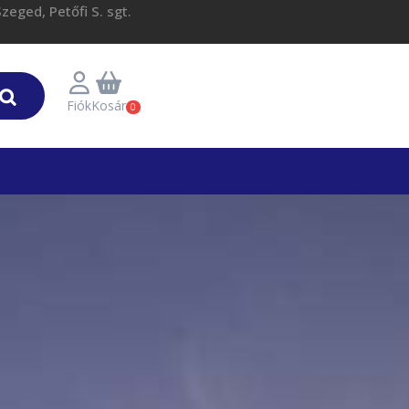
eged, Petőfi S. sgt.
Fiók
Kosár
0