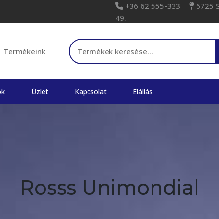
+36 62 555-333
6725 Sz
49.
Keresés a következőre:
Termékeink
ok
Üzlet
Kapcsolat
Elállás
Rosss Unimondial