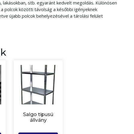
n, lakásokban, stb. egyaránt kedvelt megoldás. Különösen
a polcok közötti távolság a későbbi igényeknek
etve újabb polcok behelyezésével a tárolási felület
ek
Salgo típusú
állvány