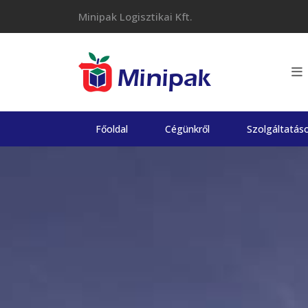
Skip
Minipak Logisztikai Kft.
to
content
Főoldal
Cégünkről
Szolgáltatás