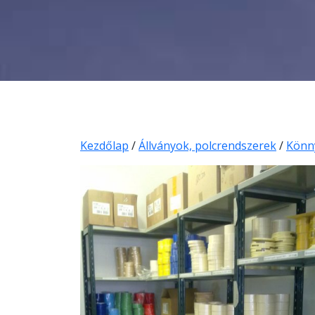
Kezdőlap
/
Állványok, polcrendszerek
/
Könny