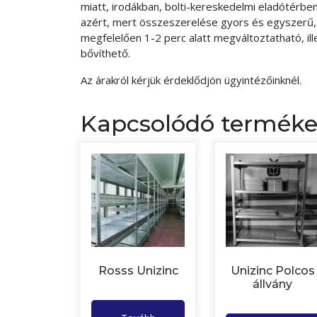
miatt, irodákban, bolti-kereskedelmi eladótérbe
azért, mert összeszerelése gyors és egyszerű, 
megfelelően 1-2 perc alatt megváltoztatható, ill
bővíthető.
Az árakról kérjük érdeklődjön ügyintézőinknél.
Kapcsolódó termék
Rosss Unizinc
Unizinc Polcos
állvány