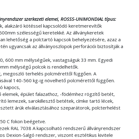
ányrendszer szerkezeti elemei,
ROSSS-UNIMONDIAL típus:
 alakzáró kötéssel kapcsolódó keretmerevítők
 600mm szélességű keretekké. Az állványkeretek
 van lehetőség a polctartó kapcsok behelyezésére, azaz a
én ugyancsak az állványoszlopok perforációi biztosítják a
00, 600 mm mélységűek, vastagságuk 33 mm. Egyedi
m mélységű polcok is rendelhetők.
, megoszló terhelés polcmérettől függően. A
ásával 140-560 kg-ig növelhető polcmérettől függően.
tó kapocs,
tő elemek, épület falazathoz, -födémhez rögzítő betét,
orító lemezek, sarokillesztő betétek, címke tartó lécek,
esztett árúk elválasztásához szeparátorok, polcterhelést
250 C fokon beégetve.
emezek RAL 7038 A kapcsolható rendszerű állványrendszer
s Dexion-Salgó rendszer, viszont esztétikus kivitele