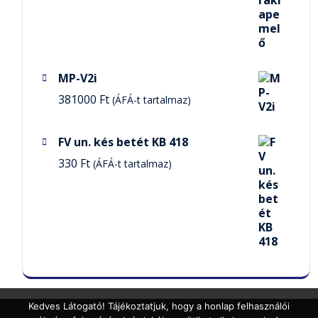
MP-V2i
381000
Ft
(ÁFÁ-t tartalmaz)
FV un. kés betét KB 418
330
Ft
(ÁFÁ-t tartalmaz)
Kedves Látogató! Tájékoztatjuk, hogy a honlap felhasználói