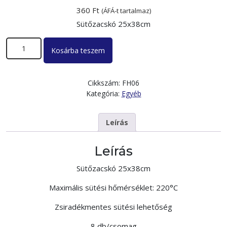
360
Ft
(ÁFÁ-t tartalmaz)
Sütőzacskó 25x38cm
Sütőzacskó mennyiség
Kosárba teszem
Cikkszám:
FH06
Kategória:
Egyéb
Leírás
Leírás
Sütőzacskó 25x38cm
Maximális sütési hőmérséklet: 220°C
Zsiradékmentes sütési lehetőség
8 db/csomag