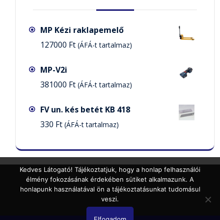
MP Kézi raklapemelő
127000
Ft
(ÁFÁ-t tartalmaz)
MP-V2i
381000
Ft
(ÁFÁ-t tartalmaz)
FV un. kés betét KB 418
330
Ft
(ÁFÁ-t tartalmaz)
Kedves Látogató! Tájékoztatjuk, hogy a honlap felhasználói
élmény fokozásának érdekében sütiket alkalmazunk. A
honlapunk használatával ön a tájékoztatásunkat tudomásul
veszi.
Elfogadom