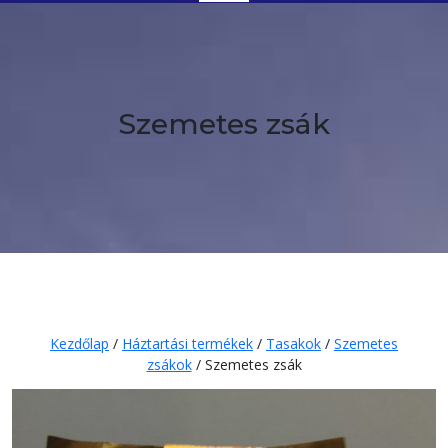
Button
Szemetes zsák
Kezdőlap
/
Háztartási termékek
/
Tasakok
/
Szemetes
zsákok
/ Szemetes zsák