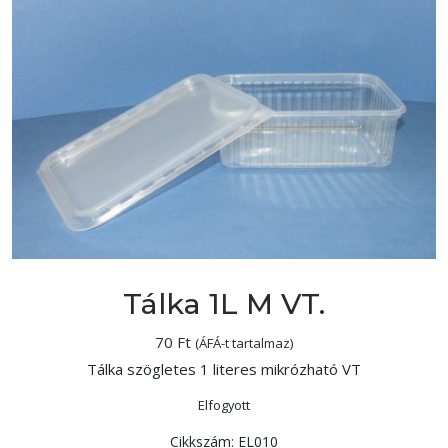
Tálka 1L M VT.
70
Ft
(ÁFÁ-t tartalmaz)
Tálka szögletes 1 literes mikrózható VT
Elfogyott
Cikkszám:
EL010