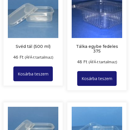
Svéd tál (500 ml)
Tálka egybe fedeles
375
46
Ft
(ÁFÁ-t tartalmaz)
48
Ft
(ÁFÁ-t tartalmaz)
Kosárba teszem
Kosárba teszem