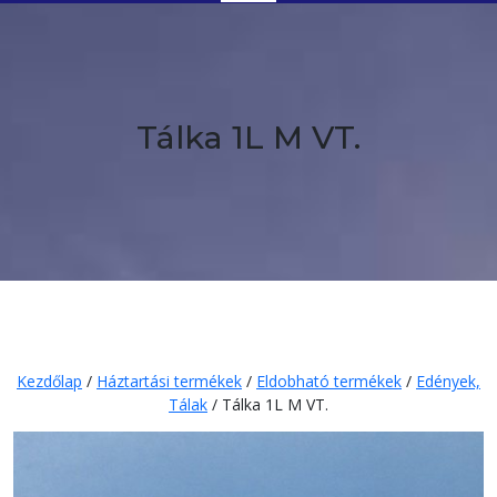
Button
Tálka 1L M VT.
Kezdőlap
/
Háztartási termékek
/
Eldobható termékek
/
Edények,
Tálak
/ Tálka 1L M VT.