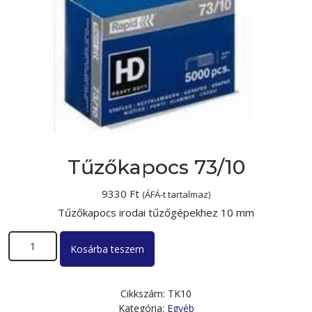
Tűzőkapocs 73/10
9330
Ft
(ÁFÁ-t tartalmaz)
Tűzőkapocs irodai tűzőgépekhez 10 mm
Tűzőkapocs 73/10 mennyiség
Kosárba teszem
Cikkszám:
TK10
Kategória:
Egyéb