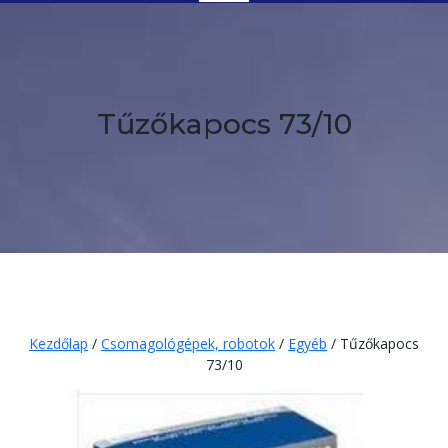
Button
Tűzőkapocs 73/10
Kezdőlap
/
Csomagológépek, robotok
/
Egyéb
/ Tűzőkapocs
73/10