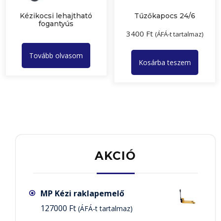
Kézikocsi lehajtható
Tűzőkapocs 24/6
fogantyús
3400
Ft
(ÁFÁ-t tartalmaz)
Tovább olvasom
Kosárba teszem
AKCIÓ
MP Kézi raklapemelő
127000
Ft
(ÁFÁ-t tartalmaz)