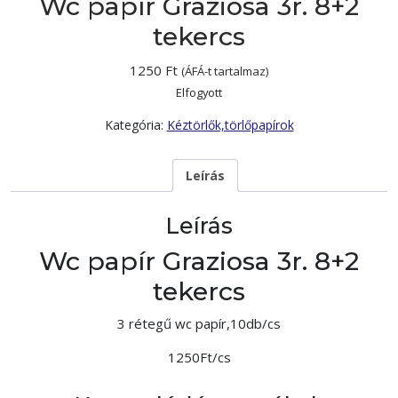
Wc papír Graziosa 3r. 8+2
tekercs
1250
Ft
(ÁFÁ-t tartalmaz)
Elfogyott
Kategória:
Kéztörlők,törlőpapírok
Leírás
Leírás
Wc papír Graziosa 3r. 8+2
tekercs
3 rétegű wc papír,10db/cs
1250Ft/cs