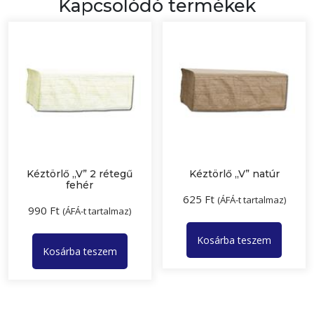
Kapcsolódó termékek
Kéztörlő „V” 2 rétegű
Kéztörlő „V” natúr
fehér
625
Ft
(ÁFÁ-t tartalmaz)
990
Ft
(ÁFÁ-t tartalmaz)
Kosárba teszem
Kosárba teszem