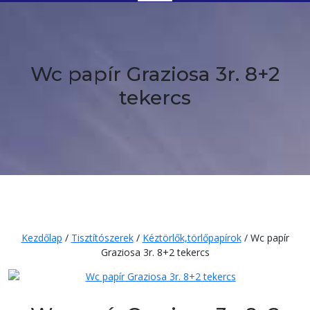
Button
Wc papír Graziosa 3r. 8+2
tekercs
Kezdőlap
/
Tisztítószerek
/
Kéztörlők,törlőpapírok
/ Wc papír
Graziosa 3r. 8+2 tekercs