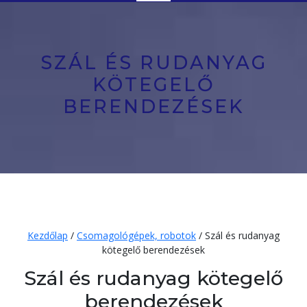
Button
SZÁL ÉS RUDANYAG
KÖTEGELŐ
BERENDEZÉSEK
Kezdőlap
/
Csomagológépek, robotok
/ Szál és rudanyag
kötegelő berendezések
Szál és rudanyag kötegelő
berendezések