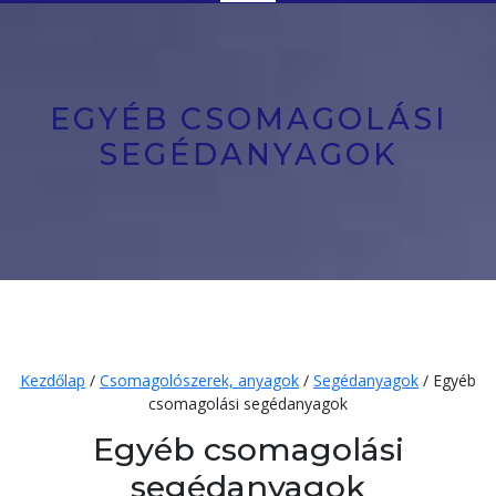
Button
EGYÉB CSOMAGOLÁSI
SEGÉDANYAGOK
Kezdőlap
/
Csomagolószerek, anyagok
/
Segédanyagok
/ Egyéb
csomagolási segédanyagok
Egyéb csomagolási
segédanyagok