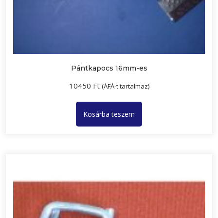
Pántkapocs 16mm-es
10450
Ft
(ÁFÁ-t tartalmaz)
Kosárba teszem