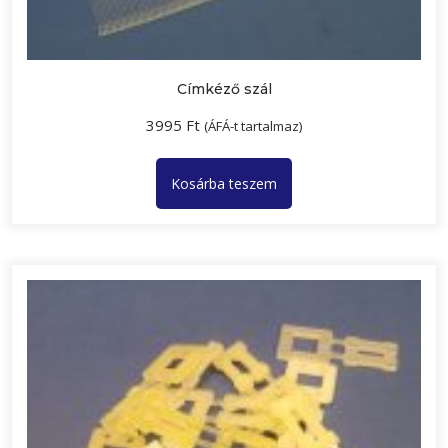
Címkéző szál
3995
Ft
(ÁFÁ-t tartalmaz)
Kosárba teszem