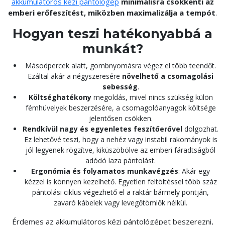
akkumulátoros kézi pántológép
minimálisra csökkenti az
emberi erőfeszítést, miközben maximalizálja a tempót
.
Hogyan teszi hatékonyabbá a
munkát?
Másodpercek alatt, gombnyomásra végez el több teendőt.
Ezáltal akár a négyszeresére
növelhető a csomagolási
sebesség
.
Költséghatékony
megoldás, mivel nincs szükség külön
fémhüvelyek beszerzésére, a csomagolóanyagok költsége
jelentősen csökken.
Rendkívül nagy és egyenletes feszítőerővel
dolgozhat.
Ez lehetővé teszi, hogy a nehéz vagy instabil rakományok is
jól legyenek rögzítve, kiküszöbölve az emberi fáradtságból
adódó laza pántolást.
Ergonómia és folyamatos munkavégzés
: Akár egy
kézzel is könnyen kezelhető. Egyetlen feltöltéssel több száz
pántolási ciklus végezhető el a raktár bármely pontján,
zavaró kábelek vagy levegőtömlők nélkül.
Érdemes az akkumulátoros kézi pántológépet beszerezni,