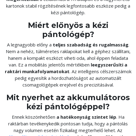
kartonok stabil rögzítésének legfontosabb eszköze pedig a
kézi pántológép.
Miért előnyös a kézi
pántológép?
A legnagyobb előny a
teljes szabadság és rugalmasság
.
Nem a nehéz, túlméretes raklapokat kell a géphez szállítani,
hanem a kompakt eszközt viheti oda, ahol éppen feladata
van. Ez a mobilitás jelentős mértékben
leegyszerűsíti a
raktári munkafolyamatokat
. Az intelligens célszerszámok
pedig egyesítik a hordozhatóságot az automatizált
csomagológépek erejével és precizitásával.
Mit nyerhet az akkumulátoros
kézi pántológéppel?
Ennek köszönhetően
a hatékonyság szintet lép
. Ha
raktárban tevékenykedik pontosan tudja, hogy a pántolás
nagy volumen esetén fizikailag megterhelő lehet. Az