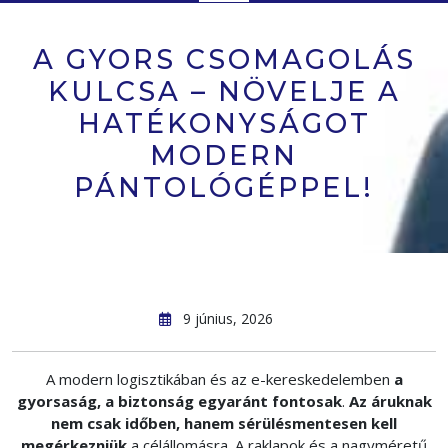
Button
A GYORS CSOMAGOLÁS
KULCSA – NÖVELJE A
HATÉKONYSÁGOT
MODERN
PÁNTOLÓGÉPPEL!
9 június, 2026
A modern logisztikában és az e-kereskedelemben
a
gyorsaság, a biztonság egyaránt fontosak
.
Az áruknak
nem csak időben, hanem sérülésmentesen kell
megérkezniük
a célállomásra. A raklapok és a nagyméretű