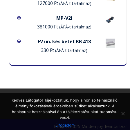
127000
Ft
(ÁFÁ-t tartalmaz)
MP-V2i
381000
Ft
(ÁFÁ-t tartalmaz)
FV un. kés betét KB 418
330
Ft
(ÁFÁ-t tartalmaz)
Kedves Látogató! Tájékoztatjuk, hogy a honlap felhasználói
élmény fokozásának érdekében sütiket alkalmazunk. A
honlapunk használatával ön a tájékoztatásunkat tudomásul
veszi.
Elfogadom
Minipak 2025 Minden jog fenntartva!