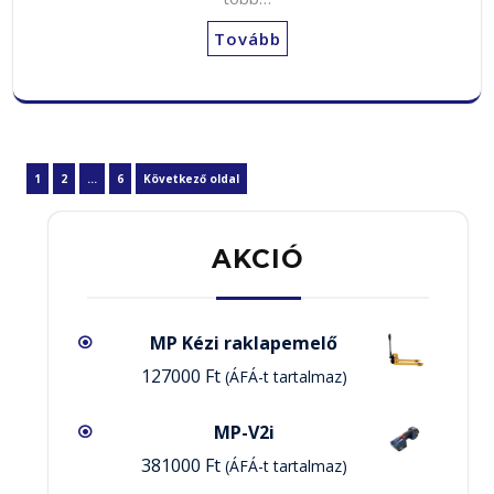
Tovább
Bejegyzések
Page
Page
Page
1
2
…
6
Következő oldal
lapozása
AKCIÓ
MP Kézi raklapemelő
127000
Ft
(ÁFÁ-t tartalmaz)
MP-V2i
381000
Ft
(ÁFÁ-t tartalmaz)