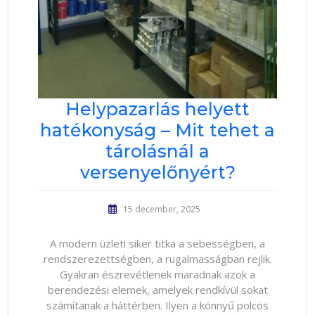
Helypazarlás helyett
hatékonyság – Mit tehet a
tárolásnál a
versenyelőnyért?
15 december, 2025
A modern üzleti siker titka a sebességben, a
rendszerezettségben, a rugalmasságban rejlik.
Gyakran észrevétlenek maradnak azok a
berendezési elemek, amelyek rendkívül sokat
számítanak a háttérben. Ilyen a könnyű polcos