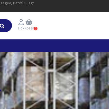
eged, Petőfi S. sgt.
Fiók
Kosár
0
A