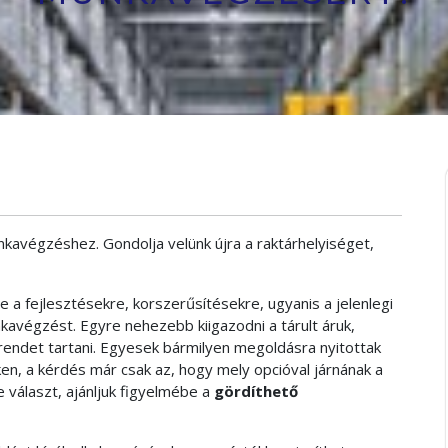
kavégzéshez. Gondolja velünk újra a raktárhelyiséget,
 a fejlesztésekre, korszerűsítésekre, ugyanis a jelenlegi
avégzést. Egyre nehezebb kiigazodni a tárult áruk,
 rendet tartani. Egyesek bármilyen megoldásra nyitottak
n, a kérdés már csak az, hogy mely opcióval járnának a
választ, ajánljuk figyelmébe a
gördíthető