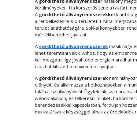
A
gördíthető állványrendszer
hatékony megold
körülményeken. Ha korszerűsítené a raktárt, ne
A
gördíthető állványrendszerekkel
lehetősége
a rendelkezésre álló területet. Ezáltal megszaba
terület átláthatóságára. Sokkal könnyebben re
mértékben lehet javítani.
A
gördíthető állványrendszerek
másik nagy e
lehet teremteni velük. Ahhoz, hogy az ember meg
kell mozgatni, így jóval több energia maradhat 
okozhat kihívást a maximumot nyújtani.
A
gördíthető állványrendszerek
nem hiányozh
előnyeit, és alkalmazza a hétköznapokban a mu
találhat az állványokról. Ügyfeleink számára prak
weboldalunkon, és felkeresni minket, ha korszer
berendezésekkel kapcsolatban, forduljon hozzá
munkatársaink készséggel állnak az érdeklődők 