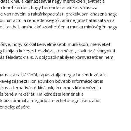
ást kínál, alkalmazásával nagy mértékben javíthat a
m lehet kérdés, hogy berendezéseinket válassza.
 van növelni a raktárkapacitást, praktikusan kihasználhatja
dulhat attól a rendetlenségtől, ami negatív hatással van a
ndet tarthat, aminek köszönhetően a munka minőségén nagy
lőnye, hogy sokkal kényelmesebb munkakörülményeket
találja a keresett eszközt, terméket, csak az állványokat
más feladatokra is. A dolgozóknak ilyen környezetben nem
atnak a raktárából, tapasztalja meg a berendezések
nkavégzéshez! Honlapunkon bővebb információkat is
tikus alternatívákat kínálunk, érdemes körbenézni a
űsítené a raktárát. Ha kérdései lennének a
nk bizalommal a megadott elérhetőségeinken, ahol
rendelkezésére.