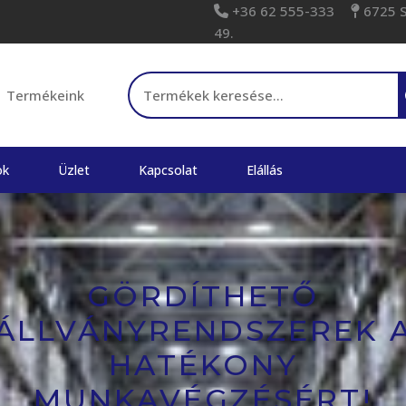
+36 62 555-333
6725 Sz
49.
Keresés
Termékeink
a
következőre:
ok
Üzlet
Kapcsolat
Elállás
GÖRDÍTHETŐ
ÁLLVÁNYRENDSZEREK 
HATÉKONY
MUNKAVÉGZÉSÉRT!