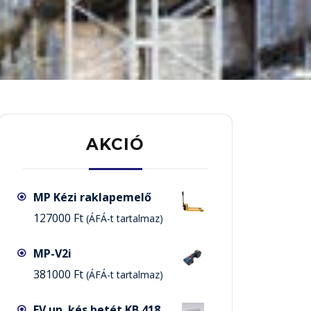
AKCIÓ
MP Kézi raklapemelő
127000
Ft
(ÁFÁ-t tartalmaz)
MP-V2i
381000
Ft
(ÁFÁ-t tartalmaz)
FV un. kés betét KB 418