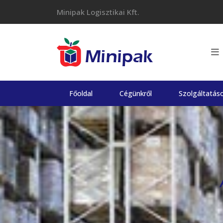
Skip
Minipak Logisztikai Kft.
to
content
Főoldal
Cégünkről
Szolgáltatás