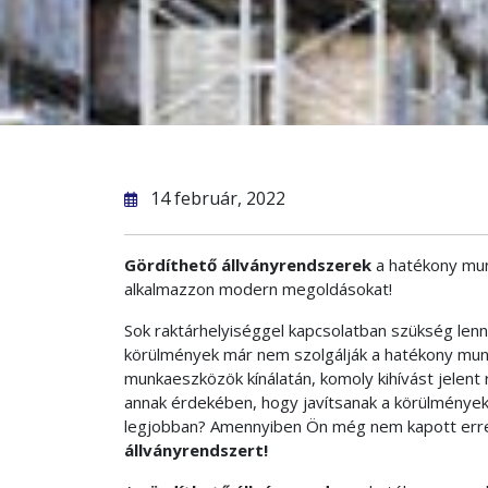
14 február, 2022
Gördíthető állványrendszerek
a hatékony mun
alkalmazzon modern megoldásokat!
Sok raktárhelyiséggel kapcsolatban szükség lenne
körülmények már nem szolgálják a hatékony munk
munkaeszközök kínálatán, komoly kihívást jelent
annak érdekében, hogy javítsanak a körülményeke
legjobban? Amennyiben Ön még nem kapott erre 
állványrendszert!