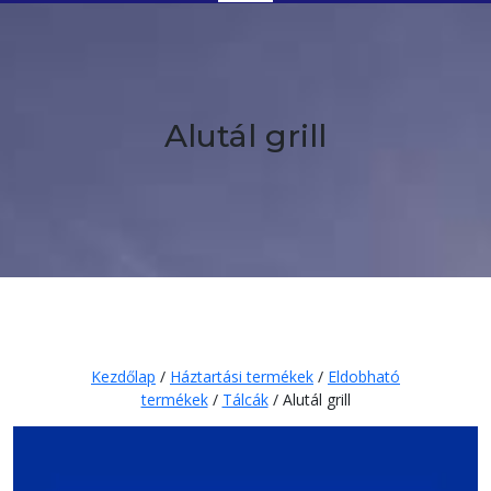
Button
Alutál grill
Kezdőlap
/
Háztartási termékek
/
Eldobható
termékek
/
Tálcák
/ Alutál grill