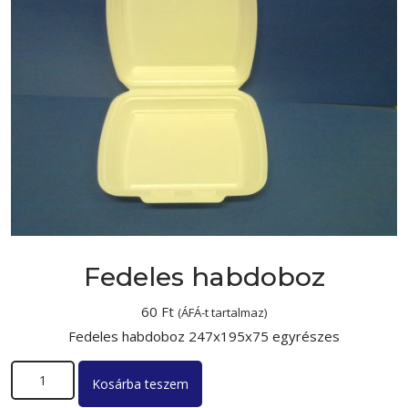
Fedeles habdoboz
60
Ft
(ÁFÁ-t tartalmaz)
Fedeles habdoboz 247x195x75 egyrészes
Fedeles habdoboz mennyiség
Kosárba teszem