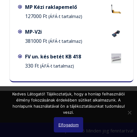
MP Kézi raklapemelő
127000
Ft
(ÁFÁ-t tartalmaz)
MP-V2i
381000
Ft
(ÁFÁ-t tartalmaz)
FV un. kés betét KB 418
330
Ft
(ÁFÁ-t tartalmaz)
Kedves Látogató! Tájékoztatjuk, hogy a honlap felhasználói
élmény fokozásának érdekében sütiket alkalmazunk. A
honlapunk használatával ön a tájékoztatásunkat tudomásul
veszi.
Elfogadom
Minipak 2025 Minden jog fenntartva!