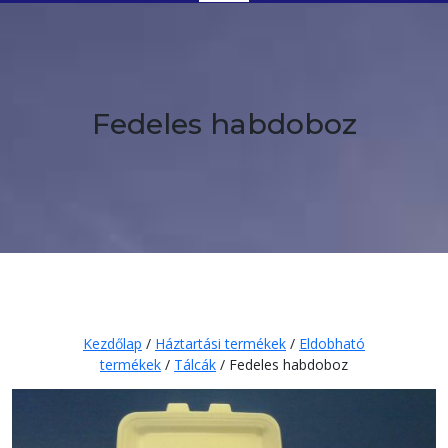
Button
Fedeles habdoboz
Kezdőlap
/
Háztartási termékek
/
Eldobható
termékek
/
Tálcák
/ Fedeles habdoboz