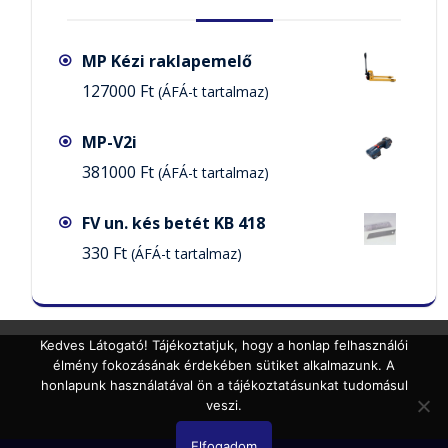
MP Kézi raklapemelő
127000
Ft
(ÁFÁ-t tartalmaz)
MP-V2i
381000
Ft
(ÁFÁ-t tartalmaz)
FV un. kés betét KB 418
330
Ft
(ÁFÁ-t tartalmaz)
Kedves Látogató! Tájékoztatjuk, hogy a honlap felhasználói
élmény fokozásának érdekében sütiket alkalmazunk. A
honlapunk használatával ön a tájékoztatásunkat tudomásul
veszi.
Elfogadom