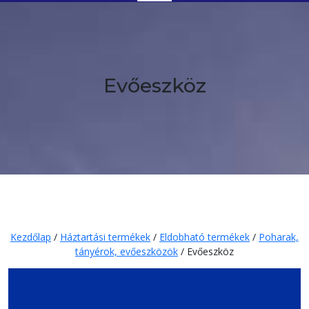
Button
Evőeszköz
Kezdőlap
/
Háztartási termékek
/
Eldobható termékek
/
Poharak,
tányérok, evőeszközök
/ Evőeszköz