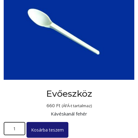
Evőeszköz
660
Ft
(ÁFÁ-t tartalmaz)
Kávéskanál fehér
Evőeszköz mennyiség
Kosárba teszem