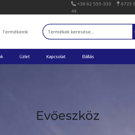
+36 62 555-333
6725 Sz
49.
Keresés a következőre:
Termékeink
ok
Üzlet
Kapcsolat
Elállás
Evőeszköz