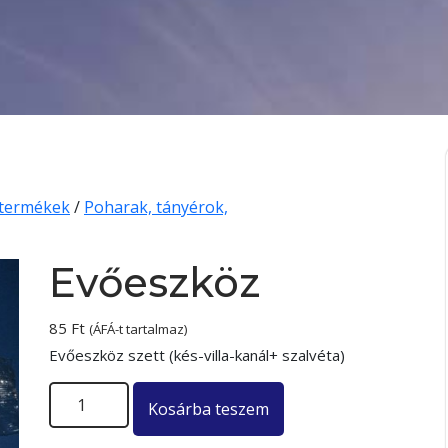
 termékek
/
Poharak, tányérok,
Evőeszköz
85
Ft
(ÁFÁ-t tartalmaz)
Evőeszköz szett (kés-villa-kanál+ szalvéta)
Evőeszköz mennyiség
Kosárba teszem