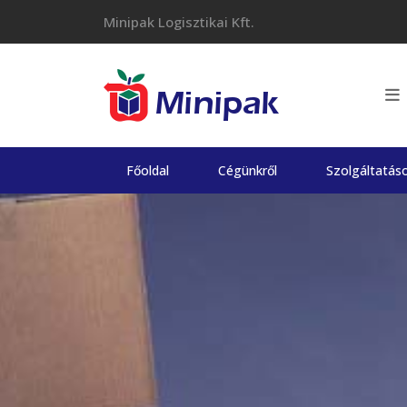
Skip
Minipak Logisztikai Kft.
to
content
Főoldal
Cégünkről
Szolgáltatás