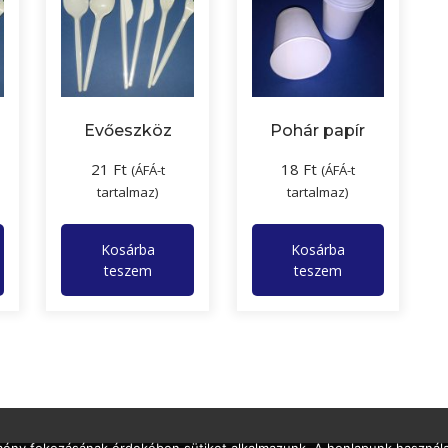
Evőeszköz
Pohár papír
21
Ft
18
Ft
(ÁFÁ-t
(ÁFÁ-t
tartalmaz)
tartalmaz)
Kosárba
Kosárba
teszem
teszem