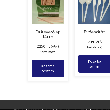
Fa keverőlap
Evőeszköz
14cm
22
Ft
(ÁFÁ-t
2250
Ft
(ÁFÁ-t
tartalmaz)
tartalmaz)
Kosárba
Kosárba
teszem
teszem