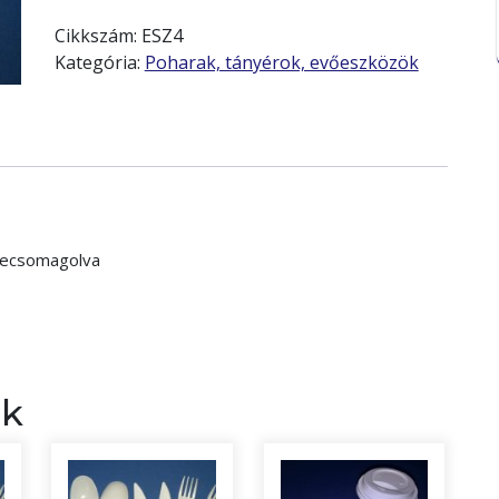
Cikkszám:
ESZ4
Kategória:
Poharak, tányérok, evőeszközök
szecsomagolva
ek