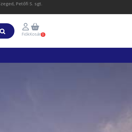
eged, Petőfi S. sgt.
Fiók
Kosár
0