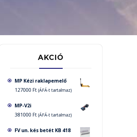
AKCIÓ
MP Kézi raklapemelő
127000
Ft
(ÁFÁ-t tartalmaz)
MP-V2i
381000
Ft
(ÁFÁ-t tartalmaz)
FV un. kés betét KB 418