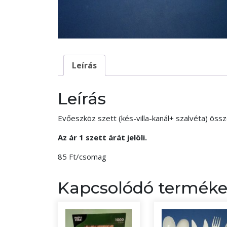
Leírás
Leírás
Evőeszköz szett (kés-villa-kanál+ szalvéta) ös
Az ár 1 szett árát jelöli.
85 Ft/csomag
Kapcsolódó termék