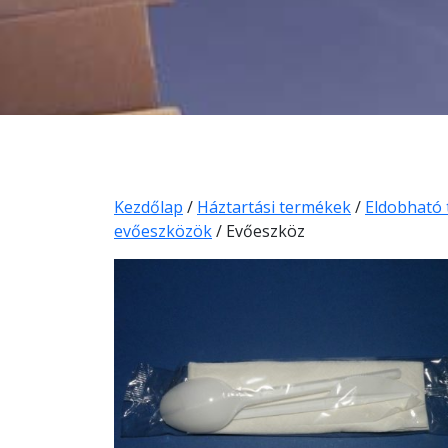
Kezdőlap
/
Háztartási termékek
/
Eldobható
evőeszközök
/ Evőeszköz