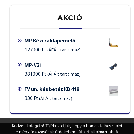
AKCIÓ
MP Kézi raklapemelő
127000
Ft
(ÁFÁ-t tartalmaz)
MP-V2i
381000
Ft
(ÁFÁ-t tartalmaz)
FV un. kés betét KB 418
330
Ft
(ÁFÁ-t tartalmaz)
Kedves Látogató! Tájékoztatjuk, hogy a honlap felhasználói
élmény fokozásának érdekében sütiket alkalmazunk. A