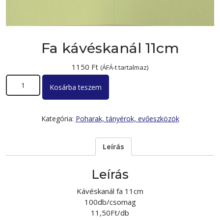
Fa kávéskanál 11cm
1150
Ft
(ÁFÁ-t tartalmaz)
Fa kávéskanál 11cm mennyiség
Kosárba teszem
Kategória:
Poharak, tányérok, evőeszközök
Leírás
Leírás
Kávéskanál fa 11cm
100db/csomag
11,50Ft/db