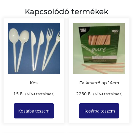
Kapcsolódó termékek
Kés
Fa keverőlap 14cm
15
Ft
2250
Ft
(ÁFÁ-t tartalmaz)
(ÁFÁ-t tartalmaz)
Kosárba teszem
Kosárba teszem