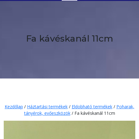
Button
Fa kávéskanál 11cm
Kezdőlap
/
Háztartási termékek
/
Eldobható termékek
/
Poharak,
tányérok, evőeszközök
/ Fa kávéskanál 11cm