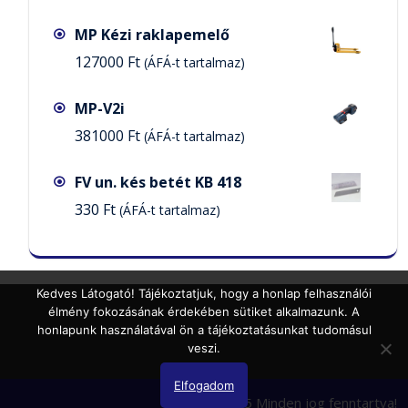
MP Kézi raklapemelő
127000
Ft
(ÁFÁ-t tartalmaz)
MP-V2i
381000
Ft
(ÁFÁ-t tartalmaz)
FV un. kés betét KB 418
330
Ft
(ÁFÁ-t tartalmaz)
Kedves Látogató! Tájékoztatjuk, hogy a honlap felhasználói
élmény fokozásának érdekében sütiket alkalmazunk. A
honlapunk használatával ön a tájékoztatásunkat tudomásul
veszi.
Elfogadom
Minipak 2025 Minden jog fenntartva!