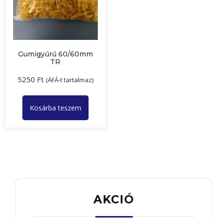
Gumigyűrű 60/60mm
TR
5250
Ft
(ÁFÁ-t tartalmaz)
Kosárba teszem
AKCIÓ