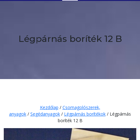
Button
Légpárnás boríték 12 B
Kezdőlap
/
Csomagolószerek,
anyagok
/
Segédanyagok
/
Légpárnás borítékok
/ Légpárnás
boríték 12 B