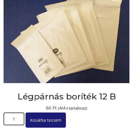
Légpárnás boríték 12 B
60
Ft
(ÁFÁ-t tartalmaz)
Légpárnás boríték 12 B mennyiség
Kosárba teszem