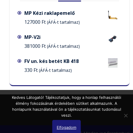
MP Kézi raklapemelő
127000
Ft
(ÁFÁ-t tartalmaz)
MP-V2i
381000
Ft
(ÁFÁ-t tartalmaz)
FV un. kés betét KB 418
330
Ft
(ÁFÁ-t tartalmaz)
Kedves Látogató! Tájékoztatjuk, hogy a honlap felhasználói
élmény fokozásának érdekében sütiket alkalmazunk. A
honlapunk használatával ön a tájékoztatásunkat tudomásul
veszi.
Elfogadom