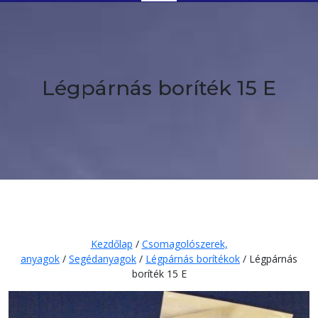
Button
Légpárnás boríték 15 E
Kezdőlap
/
Csomagolószerek,
anyagok
/
Segédanyagok
/
Légpárnás borítékok
/ Légpárnás
boríték 15 E