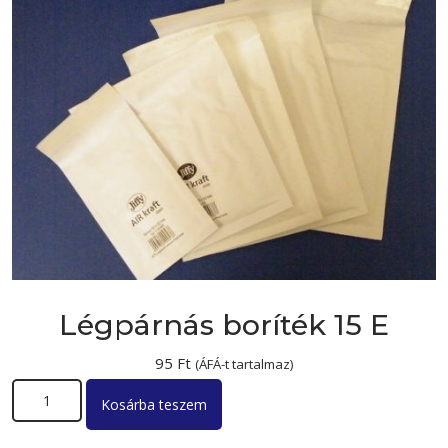
Légpárnás boríték 15 E
95
Ft
(ÁFÁ-t tartalmaz)
Légpárnás boríték 15 E mennyiség
Kosárba teszem