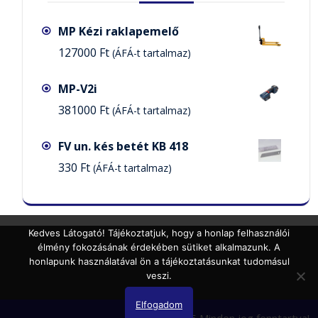
MP Kézi raklapemelő
127000
Ft
(ÁFÁ-t tartalmaz)
MP-V2i
381000
Ft
(ÁFÁ-t tartalmaz)
FV un. kés betét KB 418
330
Ft
(ÁFÁ-t tartalmaz)
Kedves Látogató! Tájékoztatjuk, hogy a honlap felhasználói
élmény fokozásának érdekében sütiket alkalmazunk. A
honlapunk használatával ön a tájékoztatásunkat tudomásul
veszi.
Elfogadom