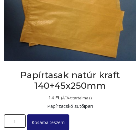
Papírtasak natúr kraft
140+45x250mm
14
Ft
(ÁFÁ-t tartalmaz)
Papírzacskó sütőipari
Papírtasak natúr kraft 140+45x250mm mennyiség
Kosárba teszem