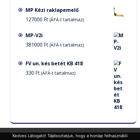
MP Kézi raklapemelő
127000
Ft
(ÁFÁ-t tartalmaz)
MP-V2i
381000
Ft
(ÁFÁ-t tartalmaz)
FV un. kés betét KB 418
330
Ft
(ÁFÁ-t tartalmaz)
Kedves Látogató! Tájékoztatjuk, hogy a honlap felhasználói