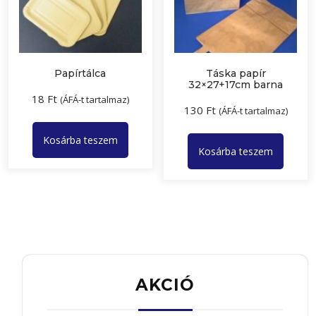
Papírtálca
Táska papír
32×27+17cm barna
18
Ft
(ÁFÁ-t tartalmaz)
130
Ft
(ÁFÁ-t tartalmaz)
Kosárba teszem
Kosárba teszem
AKCIÓ