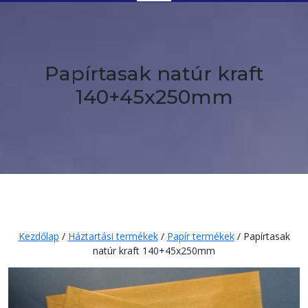
Button
Papírtasak natúr kraft
140+45x250mm
Kezdőlap
/
Háztartási termékek
/
Papír termékek
/ Papírtasak
natúr kraft 140+45x250mm