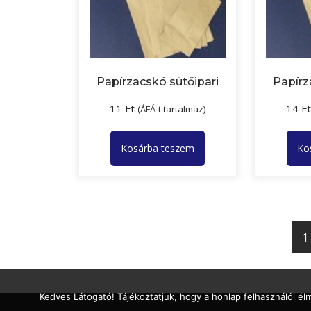
Papírzacskó sütőipari
Papírz
11
Ft
14
F
(ÁFÁ-t tartalmaz)
Kosárba teszem
Ko
1
Kedves Látogató! Tájékoztatjuk, hogy a honlap felhasználói é