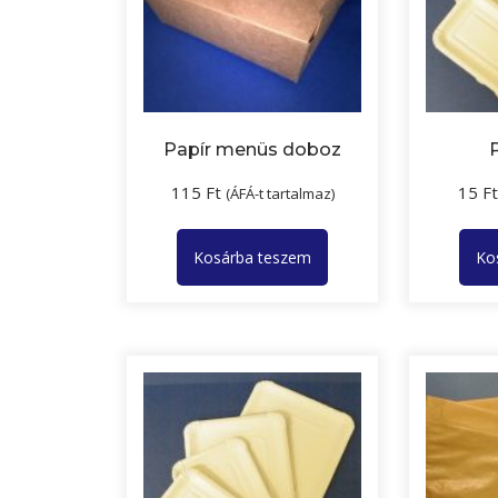
Papír menüs doboz
115
Ft
15
F
(ÁFÁ-t tartalmaz)
Kosárba teszem
Ko