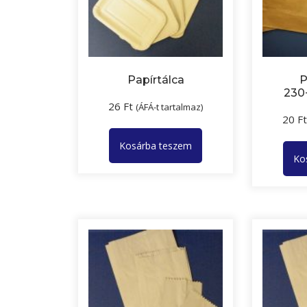
Papírtálca
P
230
26
Ft
(ÁFÁ-t tartalmaz)
20
F
Kosárba teszem
Ko