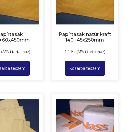
apírtasak
Papírtasak natúr kraft
+60x450mm
140+45x250mm
t
14
Ft
(ÁFÁ-t tartalmaz)
(ÁFÁ-t tartalmaz)
sárba teszem
Kosárba teszem