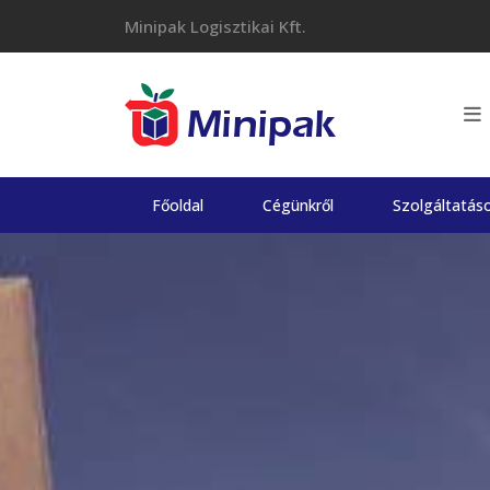
Skip
Minipak Logisztikai Kft.
to
content
Főoldal
Cégünkről
Szolgáltatás