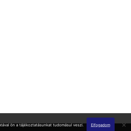
tával ön a tájékoztatásunkat tudomásul veszi.
Elfogadom