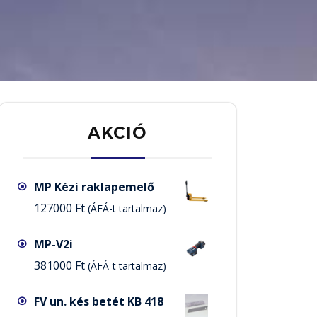
AKCIÓ
MP Kézi raklapemelő
127000
Ft
(ÁFÁ-t tartalmaz)
MP-V2i
381000
Ft
(ÁFÁ-t tartalmaz)
FV un. kés betét KB 418