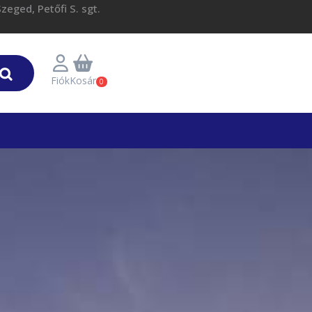
eged, Petőfi S. sgt.
Fiók
Kosár
0