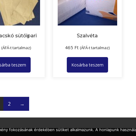
acskó sütőipari
Szalvéta
t
465
Ft
(ÁFÁ-t tartalmaz)
(ÁFÁ-t tartalmaz)
sárba teszem
Kosárba teszem
2
→
lmény fokozásának érdekében sütiket alkalmazunk. A honlapunk használa