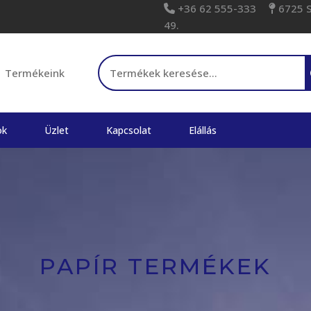
+36 62 555-333
6725 Sz
49.
Keresés a következőre:
Termékeink
ok
Üzlet
Kapcsolat
Elállás
PAPÍR TERMÉKEK