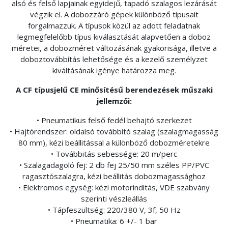
alsó és felső lapjainak egyidejű, tapadó szalagos lezárását
végzik el. A dobozzáró gépek különböző típusait
forgalmazzuk. A típusok közül az adott feladatnak
legmegfelelőbb típus kiválasztását alapvetően a doboz
méretei, a dobozméret változásának gyakorisága, illetve a
doboztovábbítás lehetősége és a kezelő személyzet
kiváltásának igénye határozza meg.
A CF típusjelű CE minősítésű berendezések műszaki
jellemzői:
• Pneumatikus felső fedél behajtó szerkezet
• Hajtórendszer: oldalsó továbbitó szalag (szalagmagasság
80 mm), kézi beállitással a különböző dobozméretekre
• Továbbitás sebessége: 20 m/perc
• Szalagadagoló fej: 2 db fej 25/50 mm széles PP/PVC
ragasztószalagra, kézi beállitás dobozmagassághoz
• Elektromos egység: kézi motorinditás, VDE szabvány
szerinti vészleállás
• Tápfeszültség: 220/380 V, 3f, 50 Hz
• Pneumatika: 6 +/- 1 bar