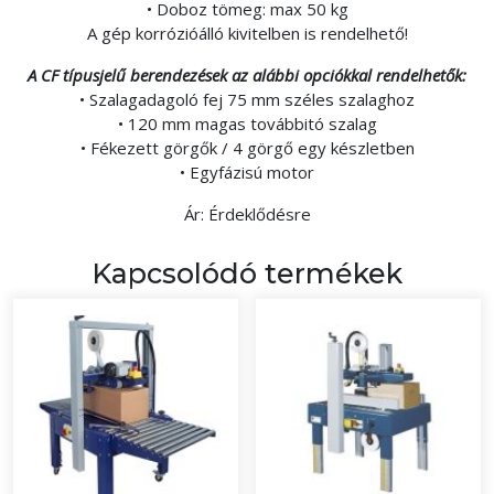
• Doboz tömeg: max 50 kg
A gép korrózióálló kivitelben is rendelhető!
A CF típusjelű berendezések az alábbi opciókkal rendelhetők:
• Szalagadagoló fej 75 mm széles szalaghoz
• 120 mm magas továbbitó szalag
• Fékezett görgők / 4 görgő egy készletben
• Egyfázisú motor
Ár: Érdeklődésre
Kapcsolódó termékek