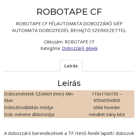
ROBOTAPE CF
ROBOTAPE CF FÉLAUTOMATA DOBOZZÁRÓ GÉP
AUTOMATA DOBOZFEDÉL BEHAJTÓ SZERKEZETTEL
Cikkszám:
ROBOTAPE CF
Kategória:
Dobozzáró gépek
Leírás
Leírás
Dobozméretek SZxMxH (mm) Min-
110x110x150 –
Max:
650x650x800
Doboztovábbítás módja:
oldal heveder
Dob. méretre állásmódja:
mindkét irány kézi
A dobozzáró berendezések a TF /tető-fenék lapolt/ dobozok