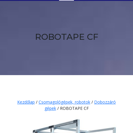
Button
ROBOTAPE CF
Kezdőlap
/
Csomagológépek, robotok
/
Dobozzáró
gépek
/ ROBOTAPE CF