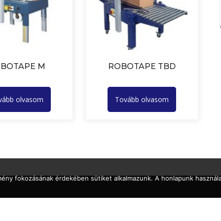
BOTAPE M
ROBOTAPE TBD
vább olvasom
Tovább olvasom
lmény fokozásának érdekében sütiket alkalmazunk. A honlapunk használa