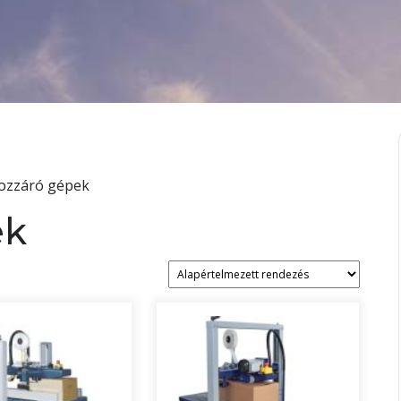
ozzáró gépek
ek