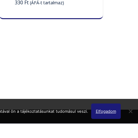
330
Ft
(ÁFÁ-t tartalmaz)
tával ön a tájékoztatásunkat tudomásul veszi.
Elfogadom
Minipak 2025 Minden jog fenntartva!