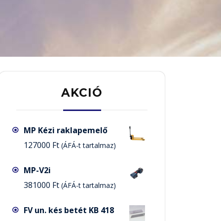
AKCIÓ
MP Kézi raklapemelő
127000
Ft
(ÁFÁ-t tartalmaz)
MP-V2i
381000
Ft
(ÁFÁ-t tartalmaz)
FV un. kés betét KB 418