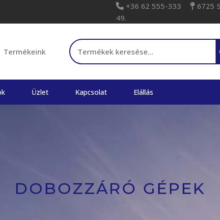
+36 62 555-333
6725 Sz
49.
Keresés a következőre:
Termékeink
ok
Üzlet
Kapcsolat
Elállás
DOBOZZÁRÓ GÉPEK