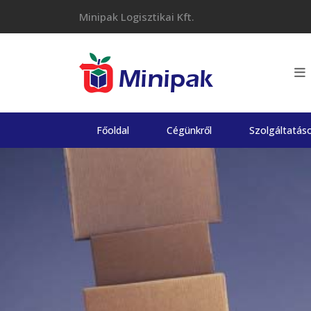
Skip
Minipak Logisztikai Kft.
to
content
Főoldal
Cégünkről
Szolgáltatás