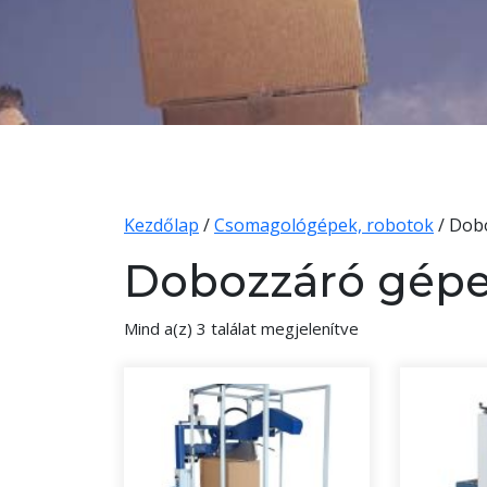
Kezdőlap
/
Csomagológépek, robotok
/ Dob
Dobozzáró gép
Mind a(z) 3 találat megjelenítve