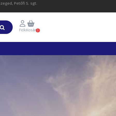
eged, Petőfi S. sgt.
Fiók
Kosár
0