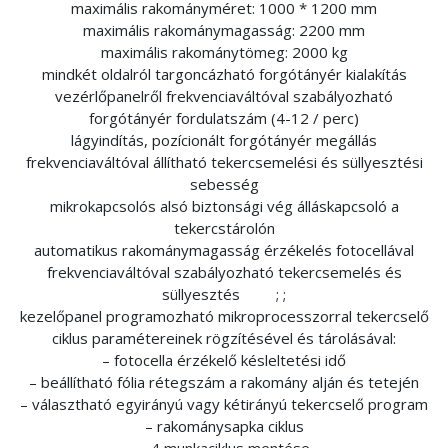
maximális rakományméret: 1000 * 1200 mm
maximális rakománymagasság: 2200 mm
maximális rakománytömeg: 2000 kg
mindkét oldalról targoncázható forgótányér kialakítás
vezérlőpanelről frekvenciaváltóval szabályozható
forgótányér fordulatszám (4-12 / perc)
lágyindítás, pozícionált forgótányér megállás
frekvenciaváltóval állítható tekercsemelési és süllyesztési
sebesség
mikrokapcsolós alsó biztonsági vég álláskapcsoló a
tekercstárolón
automatikus rakománymagasság érzékelés fotocellával
frekvenciaváltóval szabályozható tekercsemelés és
süllyesztés ; ;
kezelőpanel programozható mikroprocesszorral tekercselő
ciklus paramétereinek rögzítésével és tárolásával:
– fotocella érzékelő késleltetési idő
– beállítható fólia rétegszám a rakomány alján és tetején
– választható egyirányú vagy kétirányú tekercselő program
– rakománysapka ciklus
– 4 munkaciklus mentése