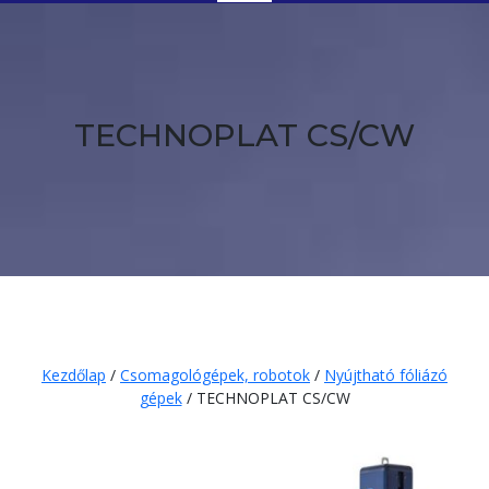
Button
TECHNOPLAT CS/CW
Kezdőlap
/
Csomagológépek, robotok
/
Nyújtható fóliázó
gépek
/ TECHNOPLAT CS/CW