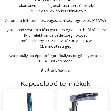
– rakománymagasság beállítása konkrét értékre
‘FR’, ‘PDS’ és ‘PVS’ típusú előnyújtóval
Automata fólia befűzés, vágás, simítás/hegesztés (CS/CW)
Quick Load System a fólia gyors és egyszerű befűzéséhez
IP 54 elektromos védettségi fokozat
tápfeszültség: 230/400 V 3f 50Hz, 1.1 KW
CE minősítésű gép
Szállítópályába építhető görgőpályás forgótányérral is.
(2000/3000-es modell)
Ár:
Érdeklődésre
Kapcsolódó termékek