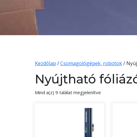
Kezdőlap
/
Csomagológépek, robotok
/ Nyúj
Nyújtható fóliá
Mind a(z) 9 találat megjelenítve