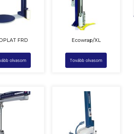
OPLAT FRD
Ecowrap/XL
vább olvasom
Tovább olvasom