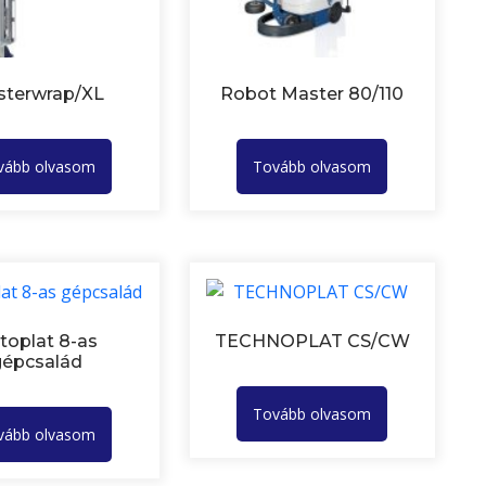
terwrap/XL
Robot Master 80/110
vább olvasom
Tovább olvasom
toplat 8-as
TECHNOPLAT CS/CW
gépcsalád
Tovább olvasom
vább olvasom