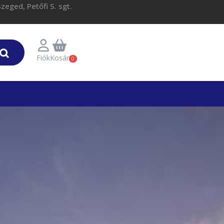
eged, Petőfi S. sgt.
Fiók
Kosár
0