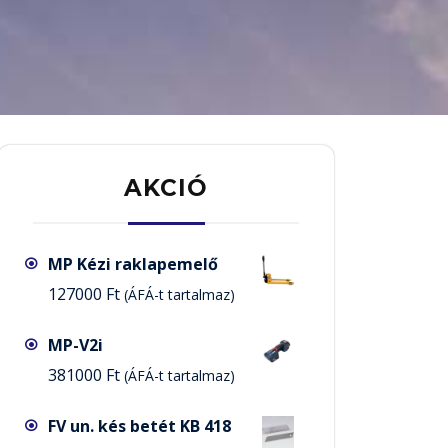
AKCIÓ
MP Kézi raklapemelő
127000
Ft
(ÁFÁ-t tartalmaz)
MP-V2i
381000
Ft
(ÁFÁ-t tartalmaz)
FV un. kés betét KB 418