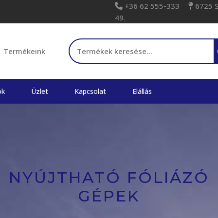
+36 62 555-333
6725 Sz
49.
Keresés a következőre:
Termékeink
ok
Üzlet
Kapcsolat
Elállás
NYÚJTHATÓ FÓLIÁZÓ
GÉPEK