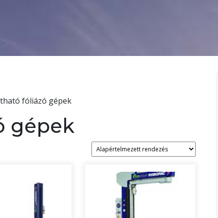
tható fóliázó gépek
zó gépek