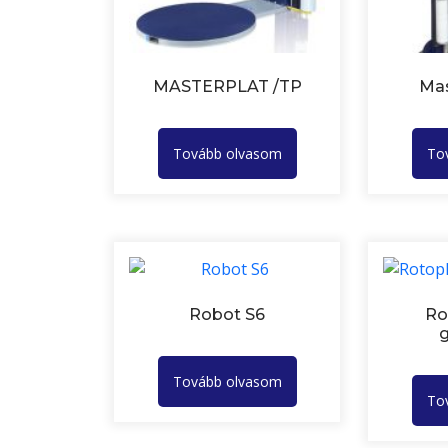
MASTERPLAT /TP
Mas
Tovább olvasom
To
Robot S6
Ro
Tovább olvasom
To