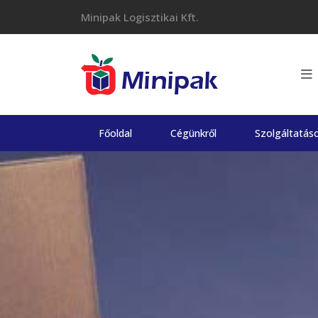
Skip
Minipak Logisztikai Kft.
to
content
Főoldal
Cégünkről
Szolgáltatás