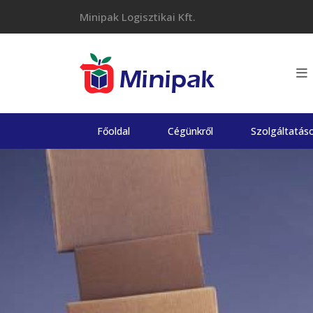
Skip
Minipak Logisztikai Kft.
to
content
Főoldal
Cégünkről
Szolgáltatás