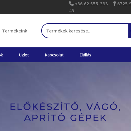
+36 62 555-333
6725 Sz
49.
Keresés a következőre:
Termékeink
ok
Üzlet
Kapcsolat
Elállás
ELŐKÉSZÍTŐ, VÁGÓ,
APRÍTÓ GÉPEK