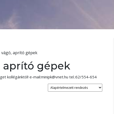
, vágó, aprító gépek
, aprító gépek
get kollégánktól! e-mail:minipk@vnet.hu tel.:62/554-654