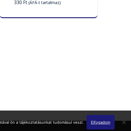
330
Ft
(ÁFÁ-t tartalmaz)
tával ön a tájékoztatásunkat tudomásul veszi.
Elfogadom