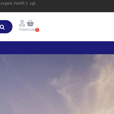
eged, Petőfi S. sgt.
Fiók
Kosár
0