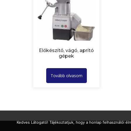
Előkészítő, vágó, aprító
gépek
Tovább olvasom
Kedves Látogató! Tájékoztatjuk, hogy a honlap felhasználói é