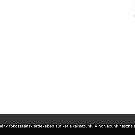
lmény fokozásának érdekében sütiket alkalmazunk. A honlapunk használa