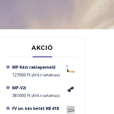
AKCIÓ
MP Kézi raklapemelő
127000
Ft
(ÁFÁ-t tartalmaz)
MP-V2i
381000
Ft
(ÁFÁ-t tartalmaz)
FV un. kés betét KB 418