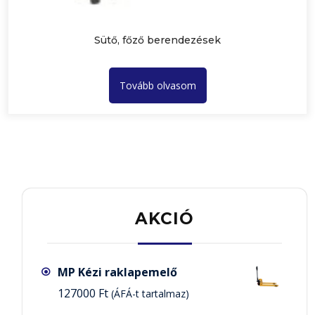
Sütő, főző berendezések
Tovább olvasom
AKCIÓ
MP Kézi raklapemelő
127000
Ft
(ÁFÁ-t tartalmaz)