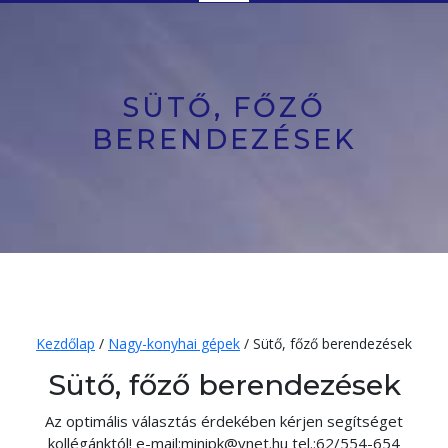
Button
SÜTŐ, FŐZŐ
BERENDEZÉSEK
Kezdőlap
/
Nagy-konyhai gépek
/ Sütő, főző berendezések
Sütő, főző berendezések
Az optimális választás érdekében kérjen segítséget
kollégánktól! e-mail:minipk@vnet.hu tel.:62/554-654