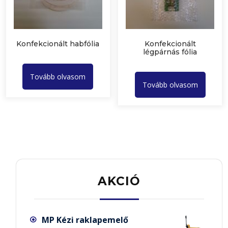
Konfekcionált habfólia
Konfekcionált
légpárnás fólia
Tovább olvasom
Tovább olvasom
AKCIÓ
MP Kézi raklapemelő