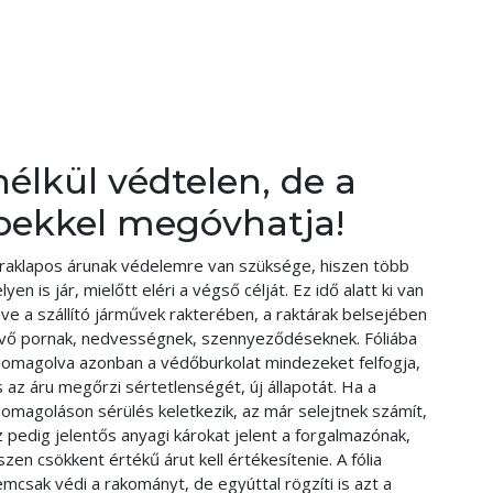
nélkül védtelen, de a
épekkel megóvhatja!
 raklapos árunak védelemre van szüksége, hiszen több
lyen is jár, mielőtt eléri a végső célját. Ez idő alatt ki van
ve a szállító járművek rakterében, a raktárak belsejében
évő pornak, nedvességnek, szennyeződéseknek. Fóliába
somagolva azonban a védőburkolat mindezeket felfogja,
 az áru megőrzi sértetlenségét, új állapotát. Ha a
somagoláson sérülés keletkezik, az már selejtnek számít,
 pedig jelentős anyagi károkat jelent a forgalmazónak,
szen csökkent értékű árut kell értékesítenie. A fólia
mcsak védi a rakományt, de egyúttal rögzíti is azt a