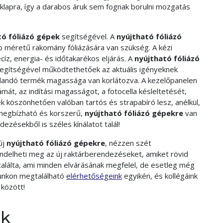
aklapra, így a darabos áruk sem fognak borulni mozgatás
tó fóliázó gépek
segítségével. A
nyújtható fóliázó
 méretű rakomány fóliázására van szükség. A kézi
ecíz, energia- és időtakarékos eljárás. A
nyújtható fóliázó
segítségével működtethetőek az aktuális igényeknek
olandó termék magassága van korlátozva. A kezelőpanelen
ámát, az indítási magasságot, a fotocella késleltetését,
k köszönhetően valóban tartós és strapabíró lesz, anélkül,
a megbízható és korszerű,
nyújtható fóliázó gépekre
van
ezésekből is széles kínálatot talál!
új
nyújtható fóliázó gépekre
, nézzen szét
ndelheti meg az új raktárberendezéseket, amiket rövid
gtalálta, ami minden elvárásának megfelel, de esetleg még
punkon megtalálható
elérhetőségeink
egyikén, és kollégáink
k
között!
ek