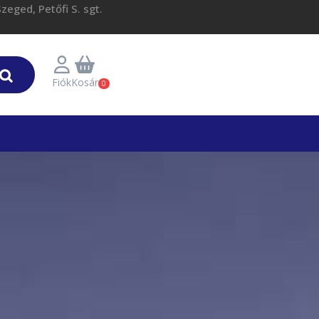
eged, Petőfi S. sgt.
Fiók
Kosár
0