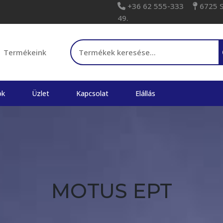
+36 62 555-333
6725 Sz
49.
Keresés a következőre:
Termékeink
ok
Üzlet
Kapcsolat
Elállás
MOTUS EPT