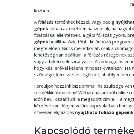
r
közben.
A fóliázás történhet kézzel, vagy pedig
nyújtha
gépek
abban az esetben hasznosak, ha nagyobb
fóliázással ellentétben, a gépi fóliázás gyors, pr
gépek
beállíthatóak, több, különböző program 
megfelelően. Nincs méretkorlát, csak a csomag
lehetőség van beállítani a fóliázás rétegeinek sz
vagy a tekercselés irányát is. A csomagolás enne
hogy kézi erővel kellene mindezt kivitelezni. H
szüksége, keresse fel cégünket, ahol ilyen berend
Forduljon hozzánk bizalommal, ha szüksége van 
termékkínálatunkban! Webáruházunkból online re
időn belül kiszállítunk a megadott címre. Ha me
kérdése van, lépjen velünk kapcsolatba a honla
szívesen eligazítják
nyújtható fóliázó gépein
Kapcsolódó termék