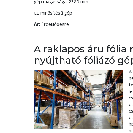
gép magassága: 2380 mm
CE minősítésű gép
Ár:
Érdeklődésre
A raklapos áru fólia 
nyújtható fóliázó g
A
he
té
l
c
és
c
ez
hi
ne