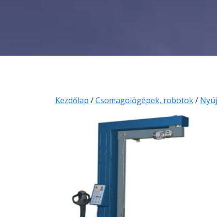
Kezdőlap
/
Csomagológépek, robotok
/
Nyúj