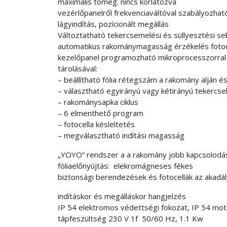
maximális tömeg: nincs korlátozva
vezérlőpanelről frekvenciaváltóval szabályozhat
lágyindítás, pozícionált megállás
Változtatható tekercsemelési és süllyesztési s
automatikus rakománymagasság érzékelés fotoc
kezelőpanel programozható mikroprocesszorral t
tárolásával:
– beállítható fólia rétegszám a rakomány alján é
– választható egyirányú vagy kétirányú tekercs
– rakománysapka ciklus
– 6 elmenthető program
– fotocella késleltetés
– megválasztható indítási magasság
„YOYO” rendszer a a rakomány jobb kapcsolodás
fóliaelőnyújtás: elekromágneses fékes
biztonsági berendezések és fotocellák az akadá
indításkor és megálláskor hangjelzés
IP 54 elektromos védettségi fokozat, IP 54 mot
tápfeszültség 230 V 1f 50/60 Hz, 1.1 Kw