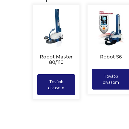
Robot Master
Robot S6
80/110
Tovább
Tovább
olvasom
olvasom