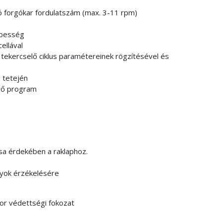
ó forgókar fordulatszám (max. 3-11 rpm)
ebesség
ellával
ekercselő ciklus paramétereinek rögzítésével és
s tetején
elő program
a érdekében a raklaphoz.
lyok érzékelésére
or védettségi fokozat