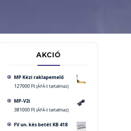
AKCIÓ
MP Kézi raklapemelő
127000
Ft
(ÁFÁ-t tartalmaz)
MP-V2i
381000
Ft
(ÁFÁ-t tartalmaz)
FV un. kés betét KB 418