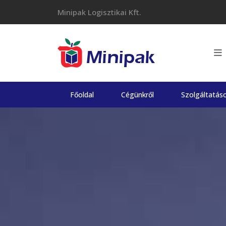
Skip
Minipak Logisztikai Kft.
to
content
Főoldal
Cégünkről
Szolgáltatás