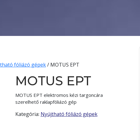
tható fóliázó gépek
/ MOTUS EPT
MOTUS EPT
MOTUS EPT elektromos kézi targoncára
szerelhető raklapfóliázó gép
Kategória:
Nyújtható fóliázó gépek