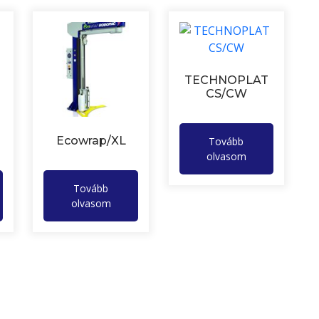
TECHNOPLAT
CS/CW
Ecowrap/XL
Tovább
olvasom
Tovább
olvasom